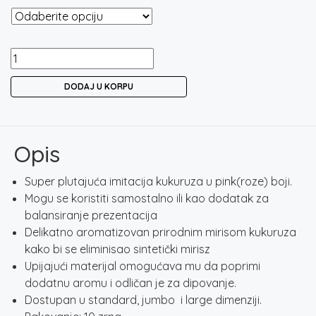
FOX
EDGES
DODAJ U KORPU
ESSENTIALS
POP
UP
PINK
Opis
CORK
/
Super plutajuća imitacija kukuruza u pink(roze) boji.
ROZE
Mogu se koristiti samostalno ili kao dodatak za
količina
balansiranje prezentacija
Delikatno aromatizovan prirodnim mirisom kukuruza
kako bi se eliminisao sintetički mirisz
Upijajući materijal omogućava mu da poprimi
dodatnu aromu i odličan je za dipovanje.
Dostupan u standard, jumbo i large dimenziji.