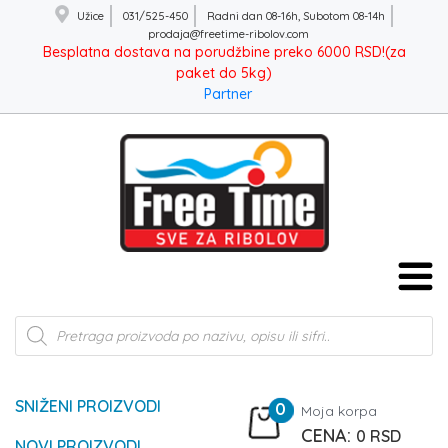
Užice
031/525-450
Radni dan 08-16h, Subotom 08-14h
prodaja@freetime-ribolov.com
Besplatna dostava na porudžbine preko 6000 RSD!(za
paket do 5kg)
Partner
Products
search
SNIŽENI PROIZVODI
0
Moja korpa
0
RSD
NOVI PROIZVODI