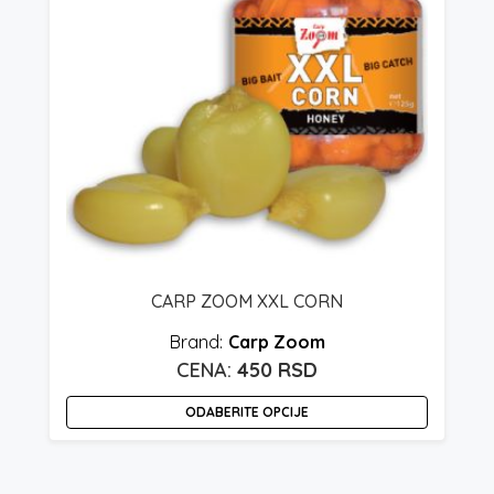
CARP ZOOM XXL CORN
Carp Zoom
450
RSD
ODABERITE OPCIJE
Ovaj
O
proizvod
p