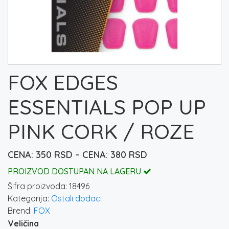
FOX EDGES
ESSENTIALS POP UP
PINK CORK / ROZE
Raspon
350
RSD
–
380
RSD
cena:
PROIZVOD DOSTUPAN NA LAGERU
od
Šifra proizvoda:
18496
350 rsd
Kategorija:
Ostali dodaci
do
Brend:
FOX
380 rsd
Veličina