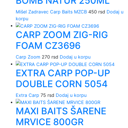
BOMB NATUR 250ML
Mišel Zadravec Carp Baits MZCB
450
rsd
Dodaj u
korpu
CARP ZOOM ZIG-RIG
FOAM CZ3696
Carp Zoom
270
rsd
Dodaj u korpu
EXTRA CARP POP-UP
DOUBLE CORN 5054
Extra Carp
75
rsd
Dodaj u korpu
MAXI BAITS ŠARENE
MRVICE 800GR