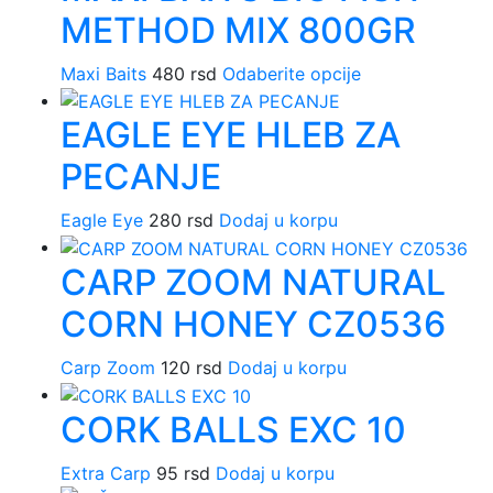
METHOD MIX 800GR
Maxi Baits
480
rsd
Odaberite opcije
Ovaj
proizvod
EAGLE EYE HLEB ZA
ima
više
PECANJE
varijanti.
Opcije
Eagle Eye
280
rsd
Dodaj u korpu
mogu
biti
CARP ZOOM NATURAL
izabrane
na
CORN HONEY CZ0536
stranici
proizvoda.
Carp Zoom
120
rsd
Dodaj u korpu
CORK BALLS EXC 10
Extra Carp
95
rsd
Dodaj u korpu