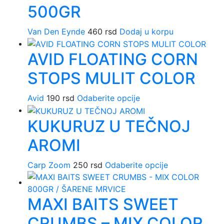
500GR
Van Den Eynde
460
rsd
Dodaj u korpu
AVID FLOATING CORN
STOPS MULIT COLOR
Avid
190
rsd
Odaberite opcije
Ovaj
proizvod
KUKURUZ U TEČNOJ
ima
više
AROMI
varijanti.
Opcije
Carp Zoom
250
rsd
Odaberite opcije
Ovaj
mogu
proizvod
biti
ima
izabrane
MAXI BAITS SWEET
više
na
varijanti.
stranici
CRUMBS – MIX COLOR