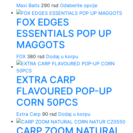
Maxi Baits
290
rsd
Odaberite opcije
Ovaj
proizvod
FOX EDGES
ima
više
ESSENTIALS POP UP
varijanti.
Opcije
MAGGOTS
mogu
biti
FOX
380
rsd
Dodaj u korpu
izabrane
na
stranici
EXTRA CARP
proizvoda.
FLAVOURED POP-UP
CORN 50PCS
Extra Carp
90
rsd
Dodaj u korpu
CARP ZOOM NATURAL