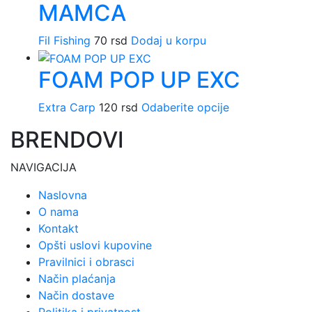
MAMCA
Fil Fishing
70
rsd
Dodaj u korpu
FOAM POP UP EXC
Extra Carp
120
rsd
Odaberite opcije
Ovaj
proizvod
BRENDOVI
ima
više
NAVIGACIJA
varijanti.
Opcije
Naslovna
mogu
O nama
biti
Kontakt
izabrane
Opšti uslovi kupovine
na
Pravilnici i obrasci
stranici
Način plaćanja
proizvoda.
Način dostave