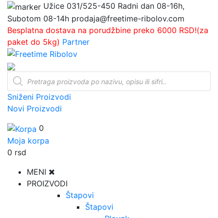
Užice
031/525-450
Radni dan 08-16h,
Subotom 08-14h
prodaja@freetime-ribolov.com
Besplatna dostava na porudžbine preko 6000 RSD!(za
paket do 5kg)
Partner
Products
search
Sniženi Proizvodi
Novi Proizvodi
0
Moja korpa
0
rsd
MENI
PROIZVODI
Štapovi
Štapovi