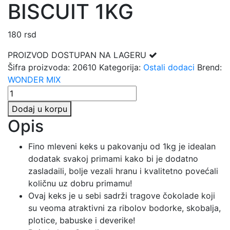
BISCUIT 1KG
180
rsd
PROIZVOD DOSTUPAN NA LAGERU
Šifra proizvoda:
20610
Kategorija:
Ostali dodaci
Brend:
WONDER MIX
WONDER
MIX
Dodaj u korpu
-
Opis
FINO
MLEVENI
Fino mleveni keks u pakovanju od 1kg je idealan
KEKS
dodatak svakoj primami kako bi je dodatno
/
zasladaili, bolje vezali hranu i kvalitetno povećali
BISCUIT
količnu uz dobru primamu!
1KG
Ovaj keks je u sebi sadrži tragove čokolade koji
količina
su veoma atraktivni za ribolov bodorke, skobalja,
plotice, babuske i deverike!