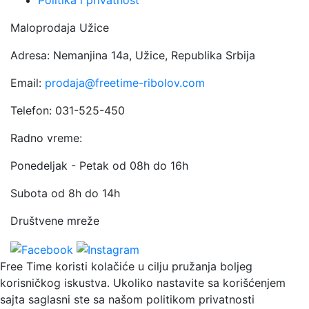
Politika i privatnost
Maloprodaja Užice
Adresa: Nemanjina 14a, Užice, Republika Srbija
Email:
prodaja@freetime-ribolov.com
Telefon: 031-525-450
Radno vreme:
Ponedeljak - Petak od 08h do 16h
Subota od 8h do 14h
Društvene mreže
Free Time koristi kolačiće u cilju pružanja boljeg
korisničkog iskustva. Ukoliko nastavite sa korišćenjem
sajta saglasni ste sa našom politikom privatnosti