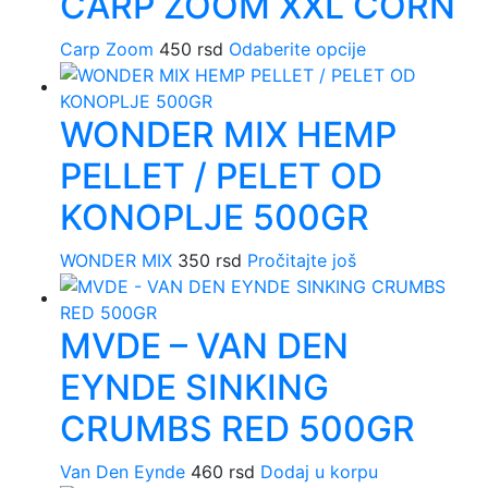
CARP ZOOM XXL CORN
Carp Zoom
450
rsd
Odaberite opcije
Ovaj
proizvod
ima
WONDER MIX HEMP
više
varijanti.
PELLET / PELET OD
Opcije
mogu
KONOPLJE 500GR
biti
izabrane
WONDER MIX
350
rsd
Pročitajte još
na
stranici
MVDE – VAN DEN
proizvoda.
EYNDE SINKING
CRUMBS RED 500GR
Van Den Eynde
460
rsd
Dodaj u korpu