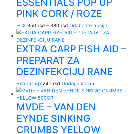
ESSENTIALS POP UP
PINK CORK / ROZE
FOX
350
rsd
–
380
rsd
Raspon
Odaberite opcije
Ovaj
cena:
proizvod
od
ima
EXTRA CARP FISH AID –
350 rsd
više
do
varijanti.
PREPARAT ZA
380 rsd
Opcije
mogu
DEZINFEKCIJU RANE
biti
izabrane
Extra Carp
240
rsd
Dodaj u korpu
na
stranici
MVDE – VAN DEN
proizvoda.
EYNDE SINKING
CRUMBS YELLOW