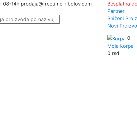
m 08-14h
prodaja@freetime-ribolov.com
Besplatna d
Partner
Sniženi Proi
Novi Proizvo
0
Moja korpa
0
rsd