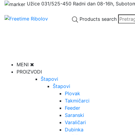
Užice
031/525-450
Radni dan 08-16h, Suboto
Products search
MENI
PROIZVODI
Štapovi
Štapovi
Plovak
Takmičarci
Feeder
Saranski
Varaličari
Dubinka