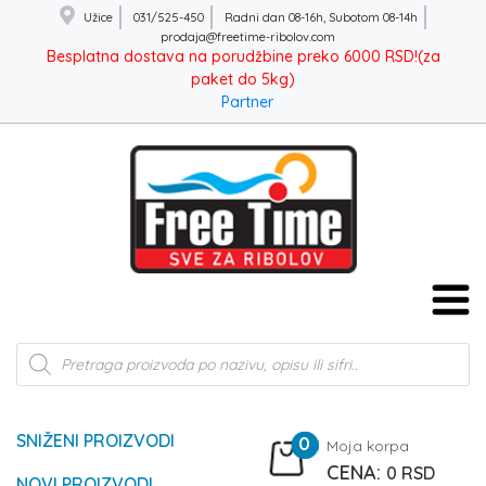
Užice
031/525-450
Radni dan 08-16h, Subotom 08-14h
prodaja@freetime-ribolov.com
Besplatna dostava na porudžbine preko 6000 RSD!(za
paket do 5kg)
Partner
Products
search
SNIŽENI PROIZVODI
0
Moja korpa
0
RSD
NOVI PROIZVODI