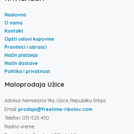
Naslovna
O nama
Kontakt
Opšti uslovi kupovine
Pravilnici i obrasci
Način plaćanja
Način dostave
Politika i privatnost
Maloprodaja Užice
Adresa: Nemanjina 14a, Užice, Republika Srbija
Email:
prodaja@freetime-ribolov.com
Telefon: 031-525-450
Radno vreme: