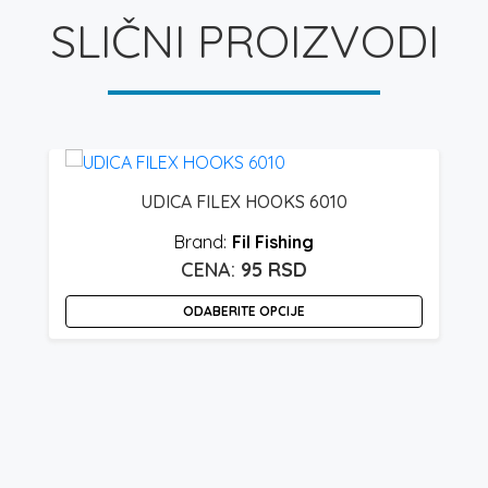
SLIČNI PROIZVODI
UDICA FILEX HOOKS 6010
Fil Fishing
95
RSD
ODABERITE OPCIJE
Ovaj
O
proizvod
p
ima
i
više
v
varijanti.
v
Opcije
O