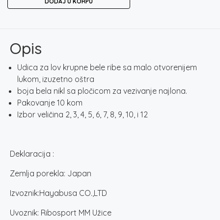
DODAJ U KORPU
150
količina
Opis
Udica za lov krupne bele ribe sa malo otvorenijem
lukom, izuzetno oštra
boja bela nikl sa pločicom za vezivanje najlona.
Pakovanje 10 kom
Izbor veličina 2, 3, 4, 5, 6, 7, 8, 9, 10, i 12
Deklaracija :
Zemlja porekla: Japan
Izvoznik:Hayabusa CO.,LTD
Uvoznik: Ribosport MM Užice