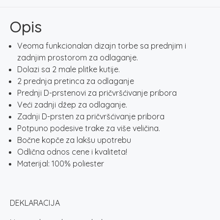
količina
Opis
Veoma funkcionalan dizajn torbe sa prednjim i
zadnjim prostorom za odlaganje.
Dolazi sa 2 male plitke kutije.
2 prednja pretinca za odlaganje
Prednji D-prstenovi za pričvršćivanje pribora
Veći zadnji džep za odlaganje.
Zadnji D-prsten za pričvršćivanje pribora
Potpuno podesive trake za više veličina.
Bočne kopče za lakšu upotrebu
Odlična odnos cene i kvaliteta!
Materijal: 100% poliester
DEKLARACIJA