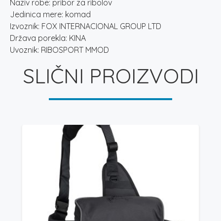
Naziv robe: pribor za ribolov
Jedinica mere: komad
Izvoznik: FOX INTERNACIONAL GROUP LTD
Država porekla: KINA
Uvoznik: RIBOSPORT MMOD
SLIČNI PROIZVODI