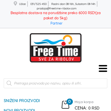
Užice
031/525-450
Radni dan 08-16h, Subotom 08-14h
prodaja@freetime-ribolov.com
Besplatna dostava na porudžbine preko 6000 RSD!(za
paket do 5kg)
Partner
Products
search
SNIŽENI PROIZVODI
0
Moja korpa
0
RSD
NOVI PROIZVODI