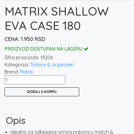
MATRIX SHALLOW
EVA CASE 180
1.950
RSD
PROIZVOD DOSTUPAN NA LAGERU
Šifra proizvoda:
19206
Kategorija:
Torbice & organizeri
Brend:
Matrix
MATRIX
SHALLOW
DODAJ U KORPU
EVA
CASE
180
količina
Opis
Idealno za odlaganje sitnog pribora u match &