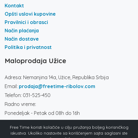
Kontakt
Opšti uslovi kupovine
Pravilnici i obrasci
Način plaćanja
Način dostave
Politika i privatnost
Maloprodaja Užice
Adresa: Nemanjina 14a, Užice, Republika Srbija
Email:
prodaja@freetime-ribolov.com
Telefon: 031-525-450
Radno vreme:
Ponedeljak - Petak od 08h do 16h
Subota od 8h do 14h
Free Time koristi kolačiće u cilju pružanja boljeg korisničkog
Društvene mreže
iskustva. Ukoliko nastavite sa korišćenjem sajta saglasni ste