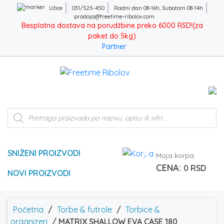
Užice
031/525-450
Radni dan 08-16h, Subotom 08-14h
prodaja@freetime-ribolov.com
Besplatna dostava na porudžbine preko 6000 RSD!(za
paket do 5kg)
Partner
Products
search
SNIŽENI PROIZVODI
0
Moja korpa
0
RSD
NOVI PROIZVODI
Početna
/
Torbe & futrole
/
Torbice &
organizeri
/ MATRIX SHALLOW EVA CASE 180