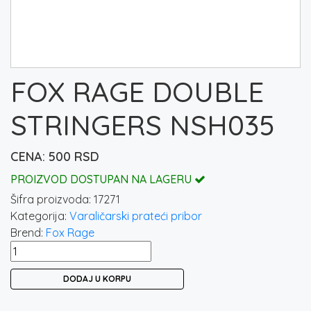
FOX RAGE DOUBLE
STRINGERS NSH035
500
RSD
PROIZVOD DOSTUPAN NA LAGERU
Šifra proizvoda:
17271
Kategorija:
Varaličarski prateći pribor
Brend:
Fox Rage
FOX
RAGE
DODAJ U KORPU
DOUBLE
STRINGERS