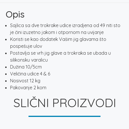
NSH035
količina
Opis
Sajlica sa dve trokrake udice izradjena od 49 niti sto
je čini izuzetno jakom i otpornom na uvijanje
Koristi se kao dodatek Vašim jig glavama što
pospešuje ulov
Postavlja se vrh jig glave a trokraka se ubada u
silikonsku varalicu
Dužina 10/5cm
Veličina udice 4 & 6
Nosivost 12 kg
Pakovanje 2 kom
SLIČNI PROIZVODI