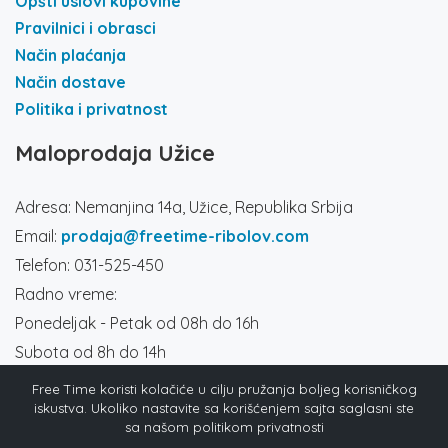
Opšti uslovi kupovine
Pravilnici i obrasci
Način plaćanja
Način dostave
Politika i privatnost
Maloprodaja Užice
Adresa: Nemanjina 14a, Užice, Republika Srbija
Email:
prodaja@freetime-ribolov.com
Telefon: 031-525-450
Radno vreme:
Ponedeljak - Petak od 08h do 16h
Subota od 8h do 14h
Društvene mreže
Free Time koristi kolačiće u cilju pružanja boljeg korisničkog
iskustva. Ukoliko nastavite sa korišćenjem sajta saglasni ste
sa našom politikom privatnosti