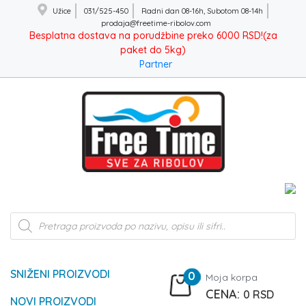
Užice
031/525-450
Radni dan 08-16h, Subotom 08-14h
prodaja@freetime-ribolov.com
Besplatna dostava na porudžbine preko 6000 RSD!(za
paket do 5kg)
Partner
Products
search
SNIŽENI PROIZVODI
0
Moja korpa
0
RSD
NOVI PROIZVODI