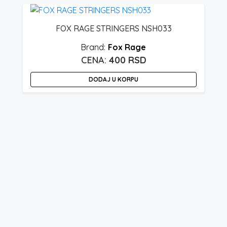
FOX RAGE STRINGERS NSH033
Fox Rage
400
RSD
DODAJ U KORPU
O
p
i
v
v
O
m
bi
i
n
s