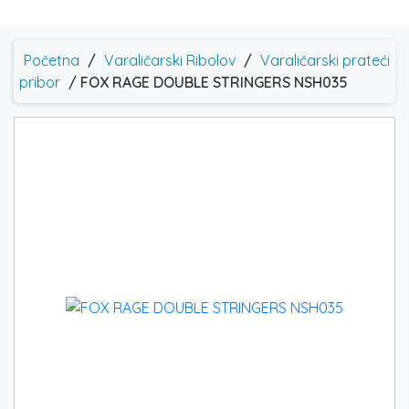
Početna
/
Varaličarski Ribolov
/
Varaličarski prateći
pribor
/ FOX RAGE DOUBLE STRINGERS NSH035