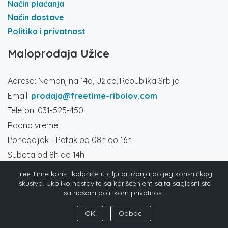
Način plaćanja
Način dostave
Politika i privatnost
Maloprodaja Užice
Adresa: Nemanjina 14a, Užice, Republika Srbija
Email:
prodaja@freetime-ribolov.com
Telefon: 031-525-450
Radno vreme:
Ponedeljak - Petak od 08h do 16h
Subota od 8h do 14h
Društvene mreže
Free Time koristi kolačiće u cilju pružanja boljeg korisničkog
iskustva. Ukoliko nastavite sa korišćenjem sajta saglasni ste
sa našom politikom privatnosti
OK
Odbaci