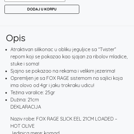
RAGE
DODAJ U KORPU
SLICK
EEL
21CM
LOADED
Opis
-
HOT
Atraktivan silikonac u obliku jeguljice sa “Tvister”
OLIVE
repom koji se pokazao kao sjajan za ribolov mladice,
količina
stuke i soma!
Sjajno se pokazao na rekama i velikim jezerima!
Opremljen je sa FOX RAGE sistemom na sajlici koja
ima olovo od 4gr i jaku trokraku udicu!
Težina varalice: 25gr
Dužina: 21cm
DEKLARACIJA
Naziv robe: FOX RAGE SLICK EEL 21CM LOADED –
HOT OLIVE
Jedinica mere: komad