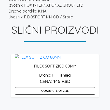
Izvoznik: FOX INTERNATIONAL GROUP LTD
Država porekla: KINA
Uvoznik: RIBOSPORT MM OD / Srbija
SLIČNI PROIZVODI
FILEX SOFT ZICO 80MM
N
Fil Fishing
145
RSD
ODABERITE OPCIJE
Ovaj
proizvod