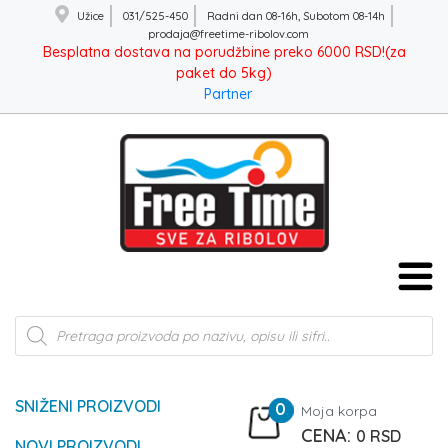
Užice
031/525-450
Radni dan 08-16h, Subotom 08-14h
prodaja@freetime-ribolov.com
Besplatna dostava na porudžbine preko 6000 RSD!(za
paket do 5kg)
Partner
Products
search
SNIŽENI PROIZVODI
0
Moja korpa
0
RSD
NOVI PROIZVODI