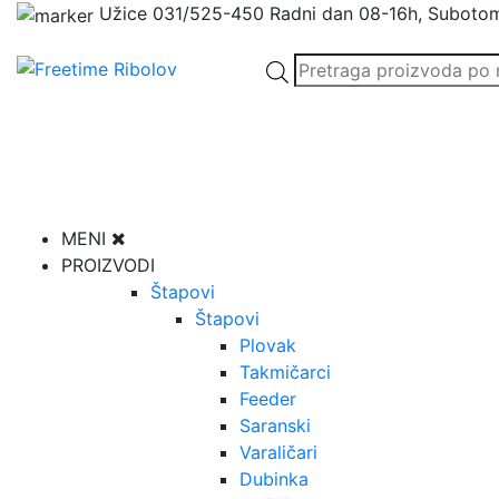
Užice
031/525-450
Radni dan 08-16h, Suboto
Products
search
MENI
PROIZVODI
Štapovi
Štapovi
Plovak
Takmičarci
Feeder
Saranski
Varaličari
Dubinka