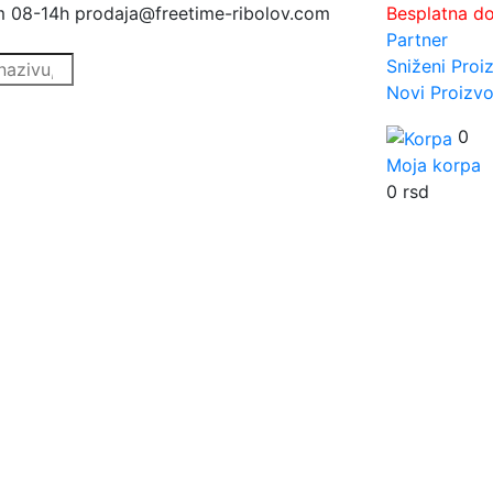
m 08-14h
prodaja@freetime-ribolov.com
Besplatna d
Partner
Sniženi Proi
Novi Proizvo
0
Moja korpa
0
rsd