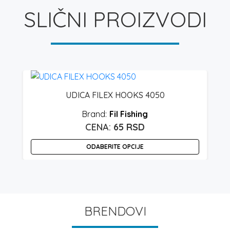
SLIČNI PROIZVODI
UDICA FILEX HOOKS 4050
Fil Fishing
65
RSD
ODABERITE OPCIJE
Ovaj
O
proizvod
p
ima
i
više
v
BRENDOVI
varijanti.
v
Opcije
O