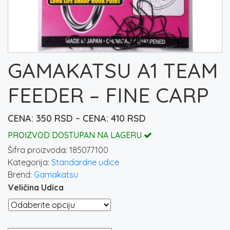
GAMAKATSU A1 TEAM
FEEDER – FINE CARP
Raspon
350
RSD
–
410
RSD
cena:
PROIZVOD DOSTUPAN NA LAGERU
od
Šifra proizvoda:
185077100
350 rsd
Kategorija:
Standardne udice
do
Brend:
Gamakatsu
410 rsd
Veličina Udica