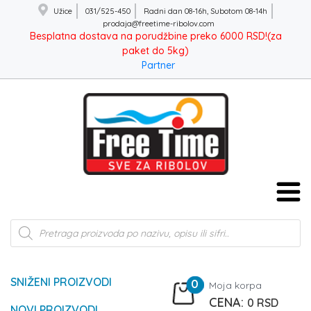
Užice
031/525-450
Radni dan 08-16h, Subotom 08-14h
prodaja@freetime-ribolov.com
Besplatna dostava na porudžbine preko 6000 RSD!(za
paket do 5kg)
Partner
Products
search
SNIŽENI PROIZVODI
0
Moja korpa
0
RSD
NOVI PROIZVODI