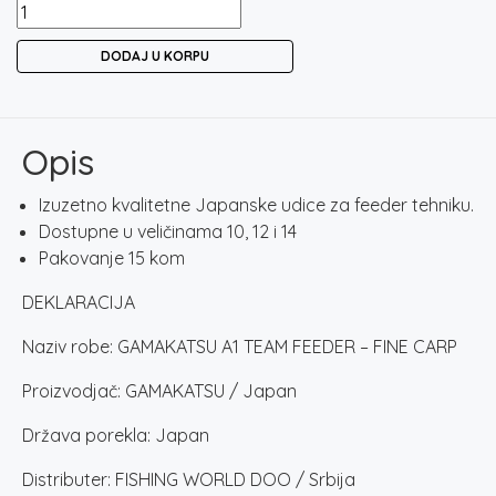
GAMAKATSU
A1
DODAJ U KORPU
TEAM
FEEDER
-
FINE
Opis
CARP
količina
Izuzetno kvalitetne Japanske udice za feeder tehniku.
Dostupne u veličinama 10, 12 i 14
Pakovanje 15 kom
DEKLARACIJA
Naziv robe: GAMAKATSU A1 TEAM FEEDER – FINE CARP
Proizvodjač: GAMAKATSU / Japan
Država porekla: Japan
Distributer: FISHING WORLD DOO / Srbija