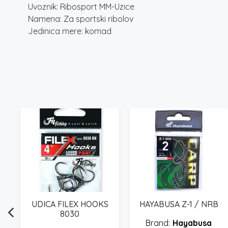
Uvoznik: Ribosport MM-Uzice
Namena: Za sportski ribolov
Jedinica mere: komad
P
aspon
UDICA FILEX HOOKS
HAYABUSA Z-1 / NRB
ena:
8030
Hayabusa
d