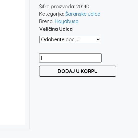
Šifra proizvoda:
20140
Kategorija:
Šaranske udice
Brend:
Hayabusa
Veličina Udica
HAYABUSA
Z-
DODAJ U KORPU
4
/
NRB
količina