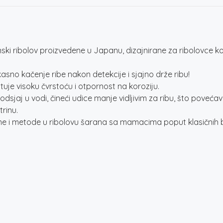
ki ribolov proizvedene u Japanu, dizajnirane za ribolovce koj
asno kačenje ribe nakon detekcije i sjajno drže ribu!
uje visoku čvrstoću i otpornost na koroziju.
sjaj u vodi, čineći udice manje vidljivim za ribu, što povećav
trinu.
me i metode u ribolovu šarana sa mamacima poput klasičnih b