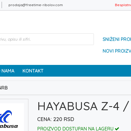
prodaja@freetime-ribolov.com
Besplatn
SNIŽENI PRO
NOVI PROIZ
 NAMA
KONTAKT
NRB
HAYABUSA Z-4 /
220
RSD
PROIZVOD DOSTUPAN NA LAGERU