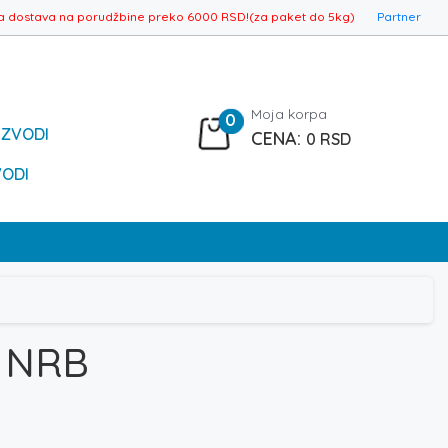
a dostava na porudžbine preko 6000 RSD!(za paket do 5kg)
Partner
Moja korpa
0
IZVODI
0
RSD
VODI
 NRB