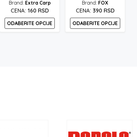
Extra Carp
FOX
160
RSD
390
RSD
ODABERITE OPCIJE
ODABERITE OPCIJE
Ovaj
Ovaj
proizvod
proizvod
ima
ima
više
više
varijanti.
varijanti.
Opcije
Opcije
mogu
mogu
biti
biti
b
izabrane
izabrane
na
na
stranici
stranici
proizvoda.
proizvoda.