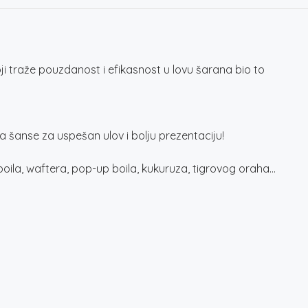
i traže pouzdanost i efikasnost u lovu šarana bio to
a šanse za uspešan ulov i bolju prezentaciju!
oila, waftera, pop-up boila, kukuruza, tigrovog oraha…