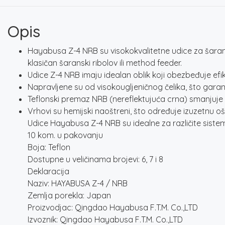
Opis
Hayabusa Z-4 NRB su visokokvalitetne udice za šarans
klasičan šaranski ribolov ili method feeder.
Udice Z-4 NRB imaju idealan oblik koji obezbeđuje efik
Napravljene su od visokougljeničnog čelika, što garant
Teflonski premaz NRB (nereflektujuća crna) smanjuje od
Vrhovi su hemijski naoštreni, što određuje izuzetnu oš
Udice Hayabusa Z-4 NRB su idealne za različite siste
10 kom. u pakovanju
Boja: Teflon
Dostupne u veličinama brojevi: 6, 7 i 8
Deklaracija
Naziv: HAYABUSA Z-4 / NRB
Zemlja porekla: Japan
Proizvodjac: Qingdao Hayabusa F.T.M. Co.,LTD
Izvoznik: Qingdao Hayabusa F.T.M. Co.,LTD