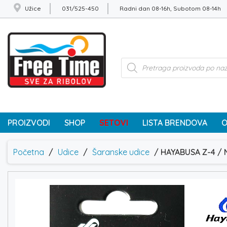
Užice
031/525-450
Radni dan 08-16h, Subotom 08-14h
Products
search
PROIZVODI
SHOP
SETOVI
LISTA BRENDOVA
O
Početna
/
Udice
/
Šaranske udice
/ HAYABUSA Z-4 / 