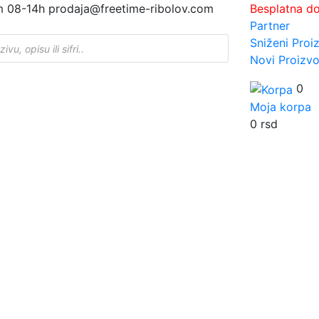
m 08-14h
prodaja@freetime-ribolov.com
Besplatna d
Partner
Sniženi Proi
Novi Proizvo
0
Moja korpa
0
rsd