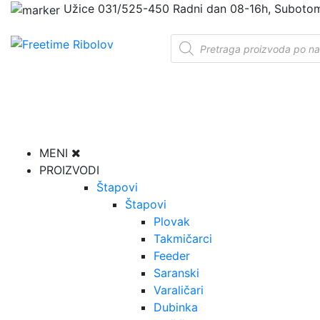
Užice
031/525-450
Radni dan 08-16h, Suboto
Products
search
MENI
PROIZVODI
Štapovi
Štapovi
Plovak
Takmičarci
Feeder
Saranski
Varaličari
Dubinka