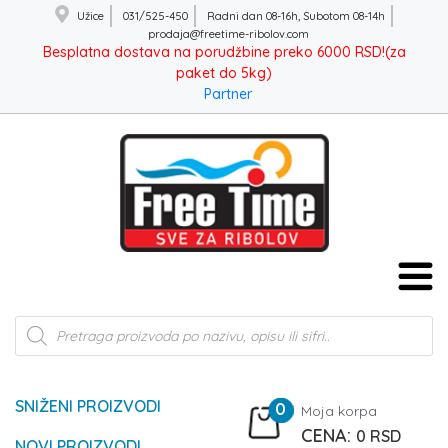
Užice
031/525-450
Radni dan 08-16h, Subotom 08-14h
prodaja@freetime-ribolov.com
Besplatna dostava na porudžbine preko 6000 RSD!(za
paket do 5kg)
Partner
Products
search
SNIŽENI PROIZVODI
0
Moja korpa
0
RSD
NOVI PROIZVODI