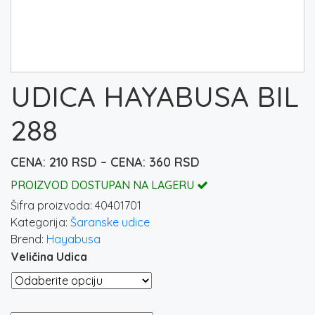
UDICA HAYABUSA BIL
288
Raspon
210
RSD
–
360
RSD
cena:
PROIZVOD DOSTUPAN NA LAGERU
od
Šifra proizvoda:
40401701
210 rsd
Kategorija:
Šaranske udice
do
Brend:
Hayabusa
360 rsd
Veličina Udica