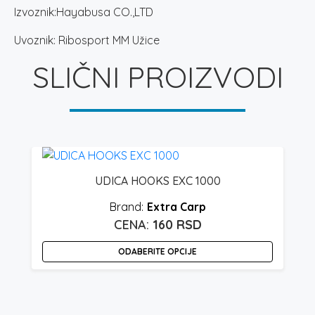
Izvoznik:Hayabusa CO.,LTD
Uvoznik: Ribosport MM Užice
SLIČNI PROIZVODI
UDICA HOOKS EXC 1000
Extra Carp
160
RSD
ODABERITE OPCIJE
Ovaj
O
proizvod
p
ima
i