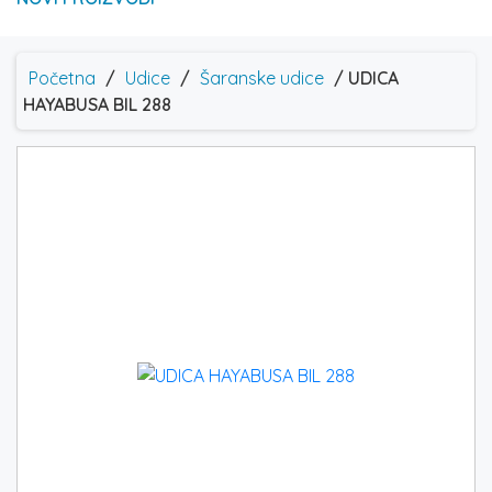
Početna
/
Udice
/
Šaranske udice
/ UDICA
HAYABUSA BIL 288