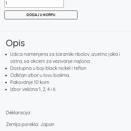
UDICA
HAYABUSA
DODAJ U KORPU
BIL
288
količina
Opis
Udica namenjena za šaranski ribolov, izuetno jaka i
oštra, sa okcem za vezivanje najlona
Dostupna u boji black nickel i teflon
Odličan izbor u lovu boilima.
Pakovanje 10 kom
Izbor veličina 1, 2, 4 i 6
Deklaracija :
Zemlja porekla: Japan