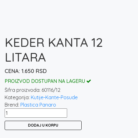
KEDER KANTA 12
LITARA
1.650
RSD
PROIZVOD DOSTUPAN NA LAGERU
Šifra proizvoda:
60116/12
Kategorija:
Kutije-Kante-Posude
Brend:
Plastica Panaro
KEDER
KANTA
DODAJ U KORPU
12
LITARA