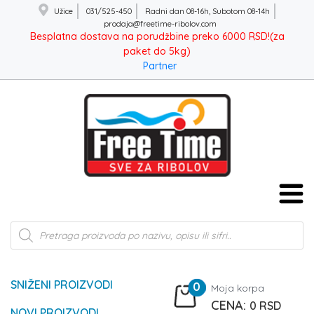
Užice
031/525-450
Radni dan 08-16h, Subotom 08-14h
prodaja@freetime-ribolov.com
Besplatna dostava na porudžbine preko 6000 RSD!(za
paket do 5kg)
Partner
Products
search
SNIŽENI PROIZVODI
0
Moja korpa
0
RSD
NOVI PROIZVODI