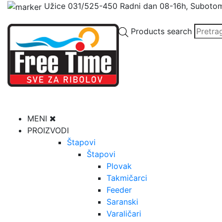
Užice
031/525-450
Radni dan 08-16h, Suboto
Products search
MENI
PROIZVODI
Štapovi
Štapovi
Plovak
Takmičarci
Feeder
Saranski
Varaličari