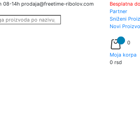
m 08-14h
prodaja@freetime-ribolov.com
Besplatna d
Partner
Sniženi Proi
Novi Proizvo
0
Moja korpa
0
rsd