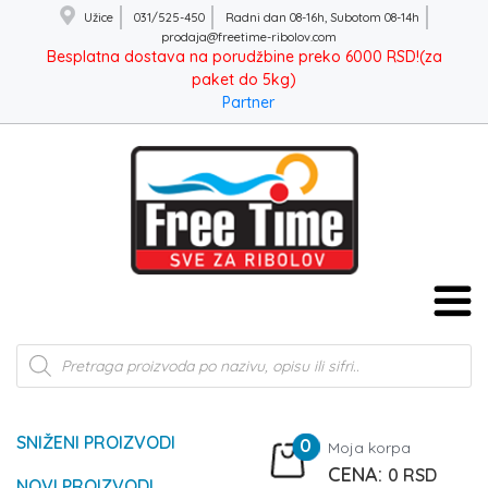
Užice
031/525-450
Radni dan 08-16h, Subotom 08-14h
prodaja@freetime-ribolov.com
Besplatna dostava na porudžbine preko 6000 RSD!(za
paket do 5kg)
Partner
Products
search
SNIŽENI PROIZVODI
0
Moja korpa
0
RSD
NOVI PROIZVODI