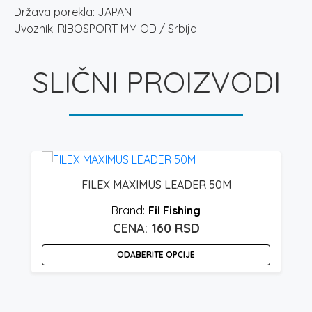
Država porekla: JAPAN
Uvoznik: RIBOSPORT MM OD / Srbija
SLIČNI PROIZVODI
FILEX MAXIMUS LEADER 50M
Fil Fishing
160
RSD
ODABERITE OPCIJE
Ovaj
O
proizvod
p