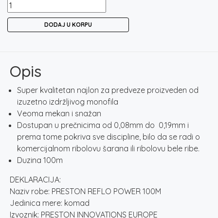
PRESTON
REFLO
DODAJ U KORPU
POWER
100M
količina
Opis
Super kvalitetan najlon za predveze proizveden od
izuzetno izdržljivog monofila
Veoma mekan i snažan
Dostupan u prečnicima od 0,08mm do 0,19mm i
prema tome pokriva sve discipline, bilo da se radi o
komercijalnom ribolovu šarana ili ribolovu bele ribe.
Duzina 100m
DEKLARACIJA:
Naziv robe: PRESTON REFLO POWER 100M
Jedinica mere: komad
Izvoznik: PRESTON INNOVATIONS EUROPE