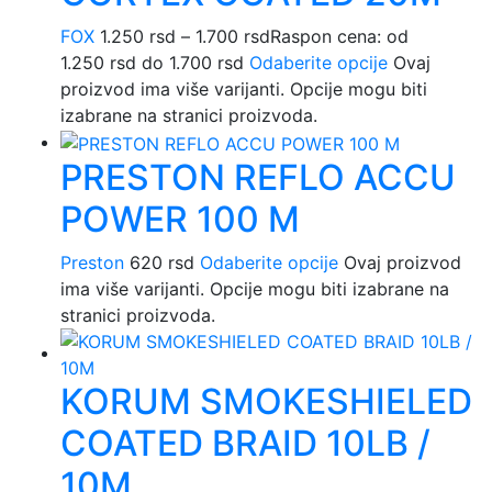
FOX
1.250
rsd
–
1.700
rsd
Raspon cena: od
1.250 rsd do 1.700 rsd
Odaberite opcije
Ovaj
proizvod ima više varijanti. Opcije mogu biti
izabrane na stranici proizvoda.
PRESTON REFLO ACCU
POWER 100 M
Preston
620
rsd
Odaberite opcije
Ovaj proizvod
ima više varijanti. Opcije mogu biti izabrane na
stranici proizvoda.
KORUM SMOKESHIELED
COATED BRAID 10LB /
10M