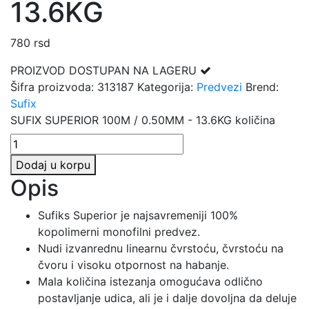
13.6KG
780
rsd
PROIZVOD DOSTUPAN NA LAGERU
Šifra proizvoda:
313187
Kategorija:
Predvezi
Brend:
Sufix
SUFIX SUPERIOR 100M / 0.50MM - 13.6KG količina
Dodaj u korpu
Opis
Sufiks Superior je najsavremeniji 100%
kopolimerni monofilni predvez.
Nudi izvanrednu linearnu čvrstoću, čvrstoću na
čvoru i visoku otpornost na habanje.
Mala količina istezanja omogućava odlično
postavljanje udica, ali je i dalje dovoljna da deluje