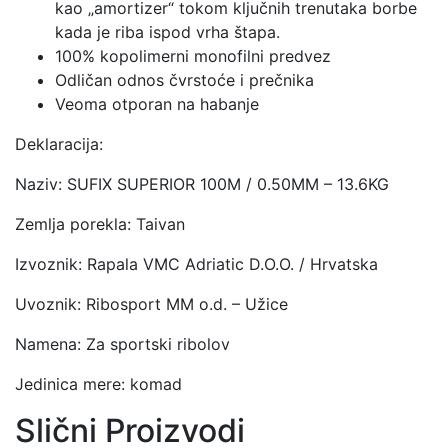
kao „amortizer“ tokom ključnih trenutaka borbe
kada je riba ispod vrha štapa.
100% kopolimerni monofilni predvez
Odličan odnos čvrstoće i prečnika
Veoma otporan na habanje
Deklaracija:
Naziv: SUFIX SUPERIOR 100M / 0.50MM – 13.6KG
Zemlja porekla: Taivan
Izvoznik: Rapala VMC Adriatic D.O.O. / Hrvatska
Uvoznik: Ribosport MM o.d. – Užice
Namena: Za sportski ribolov
Jedinica mere: komad
Slični Proizvodi