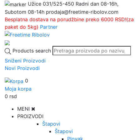
Užice
031/525-450
Radni dan 08-16h,
Subotom 08-14h
prodaja@freetime-ribolov.com
Besplatna dostava na porudžbine preko 6000 RSD!(za
paket do 5kg)
Partner
Products search
Sniženi Proizvodi
Novi Proizvodi
0
Moja korpa
0
rsd
MENI
PROIZVODI
Štapovi
Štapovi
Plovak