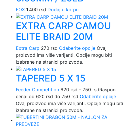
FOX
1.400
rsd
Dodaj u korpu
EXTRA CARP CAMOU
ELITE BRAID 20M
Extra Carp
270
rsd
Odaberite opcije
Ovaj
proizvod ima više varijanti. Opcije mogu biti
izabrane na stranici proizvoda.
TAPERED 5 X 15
Feeder Competition
620
rsd
–
750
rsd
Raspon
cena: od 620 rsd do 750 rsd
Odaberite opcije
Ovaj proizvod ima više varijanti. Opcije mogu biti
izabrane na stranici proizvoda.