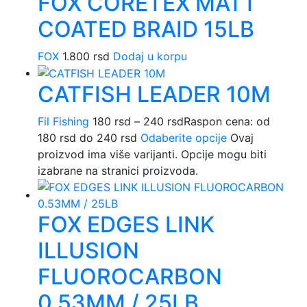
FOX CORETEX MATT
COATED BRAID 15LB
FOX
1.800
rsd
Dodaj u korpu
CATFISH LEADER 10M
Fil Fishing
180
rsd
–
240
rsd
Raspon cena: od
180 rsd do 240 rsd
Odaberite opcije
Ovaj
proizvod ima više varijanti. Opcije mogu biti
izabrane na stranici proizvoda.
FOX EDGES LINK
ILLUSION
FLUOROCARBON
0.53MM / 25LB