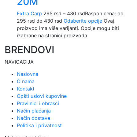
20M
Extra Carp
295
rsd
–
430
rsd
Raspon cena: od
295 rsd do 430 rsd
Odaberite opcije
Ovaj
proizvod ima više varijanti. Opcije mogu biti
izabrane na stranici proizvoda.
BRENDOVI
NAVIGACIJA
Naslovna
O nama
Kontakt
Opšti uslovi kupovine
Pravilnici i obrasci
Način plaćanja
Način dostave
Politika i privatnost