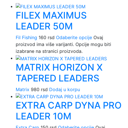
FILEX MAXIMUS
LEADER 50M
Fil Fishing
160
rsd
Odaberite opcije
Ovaj
proizvod ima više varijanti. Opcije mogu biti
izabrane na stranici proizvoda.
MATRIX HORIZON X
TAPERED LEADERS
Matrix
980
rsd
Dodaj u korpu
EXTRA CARP DYNA PRO
LEADER 10M
Extra Carp
150
rsd
Odaberite opcije
Ovaj