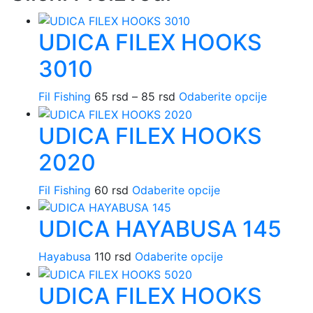
UDICA FILEX HOOKS
3010
Raspon
Ovaj
Fil Fishing
65
rsd
–
85
rsd
Odaberite opcije
cena:
proizvo
UDICA FILEX HOOKS
od
ima
65 rsd
više
2020
do
varijanti.
85 rsd
Opcije
Ovaj
Fil Fishing
60
rsd
Odaberite opcije
mogu
proizvod
biti
UDICA HAYABUSA 145
ima
izabrane
više
na
Ovaj
varijanti.
Hayabusa
110
rsd
Odaberite opcije
stranici
proizvod
Opcije
proizvod
UDICA FILEX HOOKS
ima
mogu
više
biti