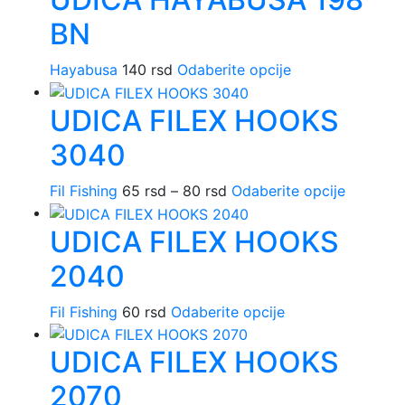
izabrane
75 rsd
više
na
BN
do
varijanti
stranici
100 rsd
Opcije
proizvoda.
Ovaj
Hayabusa
140
rsd
Odaberite opcije
mogu
proizvod
biti
UDICA FILEX HOOKS
ima
izabran
više
na
3040
varijanti.
stranici
Opcije
proizvo
Raspon
Ovaj
Fil Fishing
65
rsd
–
80
rsd
Odaberite opcije
mogu
cena:
proizvo
biti
UDICA FILEX HOOKS
od
ima
izabrane
65 rsd
više
na
2040
do
varijanti.
stranici
80 rsd
Opcije
proizvoda.
Ovaj
Fil Fishing
60
rsd
Odaberite opcije
mogu
proizvod
biti
UDICA FILEX HOOKS
ima
izabrane
više
na
2070
varijanti.