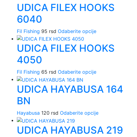
biti
proizvoda.
UDICA FILEX HOOKS
ima
izabrane
više
na
6040
varijanti.
stranici
Opcije
proizvoda.
Ovaj
Fil Fishing
95
rsd
Odaberite opcije
mogu
proizvod
biti
UDICA FILEX HOOKS
ima
izabrane
više
na
4050
varijanti.
stranici
Opcije
proizvoda.
Ovaj
Fil Fishing
65
rsd
Odaberite opcije
mogu
proizvod
biti
UDICA HAYABUSA 164
ima
izabrane
više
na
BN
varijanti.
stranici
Opcije
proizvoda.
Ovaj
Hayabusa
120
rsd
Odaberite opcije
mogu
proizvod
biti
UDICA HAYABUSA 219
ima
izabrane
više