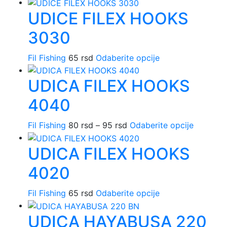
proizvod
Opcije
proizvod
UDICE FILEX HOOKS
ima
mogu
više
biti
3030
varijanti.
izabrane
Opcije
na
Ovaj
Fil Fishing
65
rsd
Odaberite opcije
mogu
stranici
proizvod
biti
proizvoda.
UDICA FILEX HOOKS
ima
izabrane
više
na
4040
varijanti.
stranici
Opcije
proizvoda.
Raspon
Ovaj
Fil Fishing
80
rsd
–
95
rsd
Odaberite opcije
mogu
cena:
proizvo
biti
UDICA FILEX HOOKS
od
ima
izabrane
80 rsd
više
na
4020
do
varijanti.
stranici
95 rsd
Opcije
proizvoda.
Ovaj
Fil Fishing
65
rsd
Odaberite opcije
mogu
proizvod
biti
UDICA HAYABUSA 220
ima
izabrane