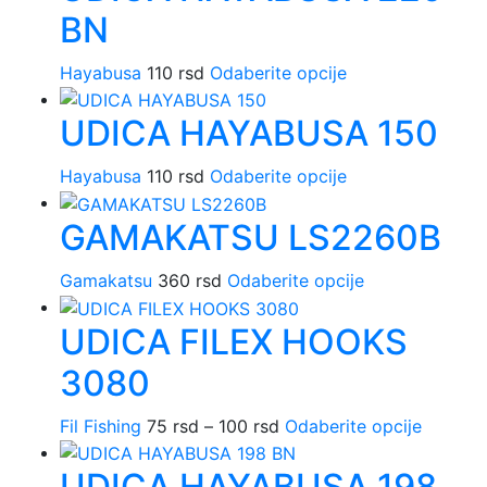
više
na
BN
varijanti.
stranici
Opcije
proizvod
Ovaj
Hayabusa
110
rsd
Odaberite opcije
mogu
proizvod
biti
UDICA HAYABUSA 150
ima
izabrane
više
na
Ovaj
varijanti.
Hayabusa
110
rsd
Odaberite opcije
stranici
proizvod
Opcije
proizvoda.
GAMAKATSU LS2260B
ima
mogu
više
biti
Ovaj
varijanti.
izabrane
Gamakatsu
360
rsd
Odaberite opcije
proizvod
Opcije
na
UDICA FILEX HOOKS
ima
mogu
stranici
više
biti
proizvoda.
3080
varijanti.
izabrane
Opcije
na
Raspon
Ovaj
Fil Fishing
75
rsd
–
100
rsd
Odaberite opcije
mogu
stranici
cena:
proizvo
biti
proizvoda.
UDICA HAYABUSA 198
od
ima