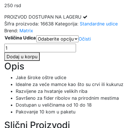
250
rsd
PROIZVOD DOSTUPAN NA LAGERU
Šifra proizvoda:
16638
Kategorija:
Standardne udice
Brend:
Matrix
Veličina Udica
Očisti
MATRIX
MXB-
Dodaj u korpu
3
Opis
UDICE
količina
Jake široke oštre udice
Idealne za veće mamce kao što su crvi ili kukuruz
Razvijene za hvatanje velikih riba
Savršeno za fider ribolov na prirodnim mestima
Dostupan u veličinama od 10 do 18
Pakovanje 10 kom u paketu
Slični Proizvodi