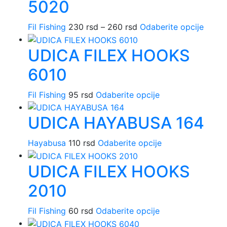
5020
varijanti.
izabrane
Opcije
na
Raspon
Ovaj
Fil Fishing
230
rsd
–
260
rsd
Odaberite opcije
mogu
stranici
cena:
proiz
biti
proizvoda.
UDICA FILEX HOOKS
od
ima
izabrane
230 rsd
više
na
6010
do
varijan
stranici
260 rsd
Opcij
proizvoda.
Ovaj
Fil Fishing
95
rsd
Odaberite opcije
mogu
proizvod
biti
UDICA HAYABUSA 164
ima
izabr
više
na
Ovaj
varijanti.
Hayabusa
110
rsd
Odaberite opcije
strani
proizvod
Opcije
proiz
UDICA FILEX HOOKS
ima
mogu
više
biti
2010
varijanti.
izabrane
Opcije
na
Ovaj
Fil Fishing
60
rsd
Odaberite opcije
mogu
stranici
proizvod