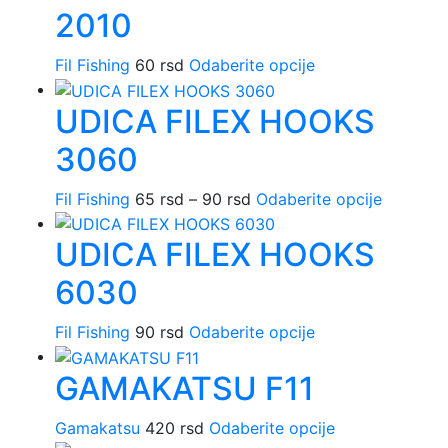
više
na
2010
varijanti.
stranici
Opcije
proizvoda.
Ovaj
Fil Fishing
60
rsd
Odaberite opcije
mogu
proizvod
biti
UDICA FILEX HOOKS
ima
izabrane
više
na
3060
varijanti.
stranici
Opcije
proizvoda.
Raspon
Ovaj
Fil Fishing
65
rsd
–
90
rsd
Odaberite opcije
mogu
cena:
proizvo
biti
UDICA FILEX HOOKS
od
ima
izabrane
65 rsd
više
na
6030
do
varijanti.
stranici
90 rsd
Opcije
proizvoda.
Ovaj
Fil Fishing
90
rsd
Odaberite opcije
mogu
proizvod
biti
GAMAKATSU F11
ima
izabrane
više
na
Ovaj
varijanti.
Gamakatsu
420
rsd
Odaberite opcije
stranici