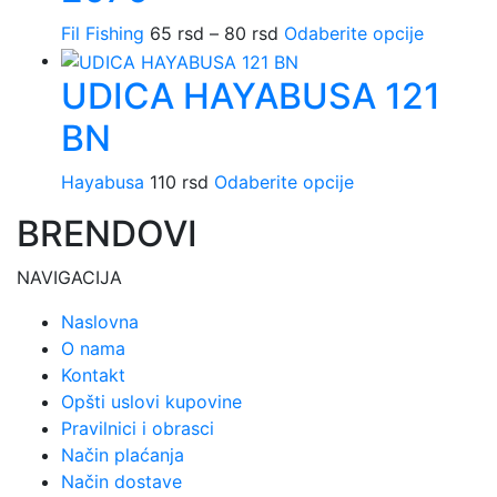
stranici
Opcije
proizvod
Raspon
Ovaj
Fil Fishing
65
rsd
–
80
rsd
Odaberite opcije
mogu
cena:
proizvo
biti
UDICA HAYABUSA 121
od
ima
izabrane
65 rsd
više
na
BN
do
varijanti.
stranici
80 rsd
Opcije
proizvoda.
Ovaj
Hayabusa
110
rsd
Odaberite opcije
mogu
proizvod
biti
BRENDOVI
ima
izabrane
više
na
NAVIGACIJA
varijanti.
stranici
Opcije
Naslovna
proizvod
mogu
O nama
biti
Kontakt
izabrane
Opšti uslovi kupovine
na
Pravilnici i obrasci
stranici
Način plaćanja
proizvoda.
Način dostave