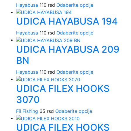
na
Ovaj
varijanti.
Hayabusa
110
rsd
Odaberite opcije
stranici
proizvod
Opcije
proizvoda.
UDICA HAYABUSA 194
ima
mogu
više
biti
Ovaj
varijanti.
izabrane
Hayabusa
110
rsd
Odaberite opcije
proizvod
Opcije
na
UDICA HAYABUSA 209
ima
mogu
stranici
više
biti
proizvoda.
BN
varijanti.
izabrane
Opcije
na
Ovaj
Hayabusa
110
rsd
Odaberite opcije
mogu
stranici
proizvod
biti
proizvoda.
UDICA FILEX HOOKS
ima
izabrane
više
na
3070
varijanti.
stranici
Opcije
proizvoda.
Ovaj
Fil Fishing
65
rsd
Odaberite opcije
mogu
proizvod
biti
UDICA FILEX HOOKS
ima
izabrane