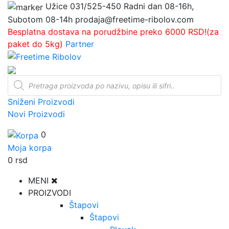
Užice
031/525-450
Radni dan 08-16h,
Subotom 08-14h
prodaja@freetime-ribolov.com
Besplatna dostava na porudžbine preko 6000 RSD!(za
paket do 5kg)
Partner
Products
search
Sniženi Proizvodi
Novi Proizvodi
0
Moja korpa
0
rsd
MENI
PROIZVODI
Štapovi
Štapovi