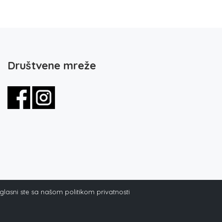
Društvene mreže
aglasni ste sa našom politikom privatnosti