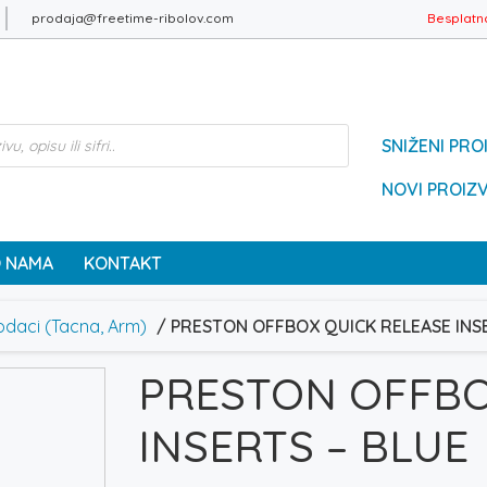
prodaja@freetime-ribolov.com
Besplatn
SNIŽENI PRO
NOVI PROIZ
 NAMA
KONTAKT
daci (Tacna, Arm)
/ PRESTON OFFBOX QUICK RELEASE INS
PRESTON OFFBO
INSERTS – BLUE