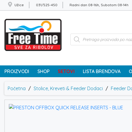
Užice
031/525-450
Radni dan 08-16h, Subotom 08-14h
Products
search
PROIZVODI
SHOP
SETOVI
LISTA BRENDOVA
O
Početna
/
Stolice, Kreveti & Feeder Dodaci
/
Feeder Do