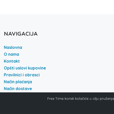
NAVIGACIJA
Naslovna
O nama
Kontakt
Opšti uslovi kupovine
Pravilnici i obrasci
Način plaćanja
Način dostave
Politika i privatnost
Free Time koristi kolačiće u cilju pružan