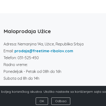
Maloprodaja Užice
Adresa: Nemanjina 14a, Užice, Republika Srbija
Email:
prodaja@freetime-ribolov.com
Telefon: 031-525-450
Radno vreme:
Ponedeljak - Petak od 08h do 16h
Subota od 8h do 14h
ja boljeg korisničkog iskustva. Ukoliko nastavite sa korišćenjem sajta s
OK
Odbaci