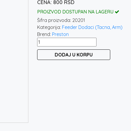
800
RSD
PROIZVOD DOSTUPAN NA LAGERU
Šifra proizvoda:
20201
Kategorija:
Feeder Dodaci (Tacna, Arm)
Brend:
Preston
PRESTON
OFFBOX
DODAJ U KORPU
QUICK
RELEASE
INSERTS
-
BLUE
količina