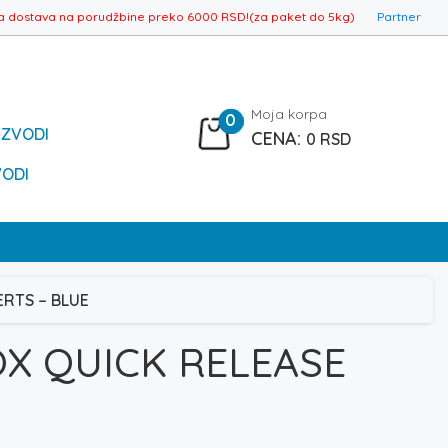
a dostava na porudžbine preko 6000 RSD!(za paket do 5kg)
Partner
Moja korpa
0
IZVODI
0
RSD
VODI
ERTS – BLUE
X QUICK RELEASE