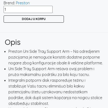
Brend:
Preston
PRESTON
UNI
DODAJ U KORPU
SIDE
TRAY
SUPPORT
ARM
Opis
/
OSLONAC
Preston Uni Side Tray Support Arm – Na odredjenim
ZA
pozicijama je nemoguće koristiti dodatne potporne
TACNE
nogare zbog konfiguracije obale ili veličine platforme.
količina
Uni Side Tray Support Arm rešava ovaj problem i
pruža maksimalnu podršku za bilo koju tacnu.
Integralni potporni disk raspoređuje težinu i
stabilizuje Vašu tacnu eliminišući bilo kakvu
potencijalnu štetu uzrokovanu nedostatkom
podrške, dok dupli sistem kopčanja na nogicu stolice
obezbeđuju stabilnost.