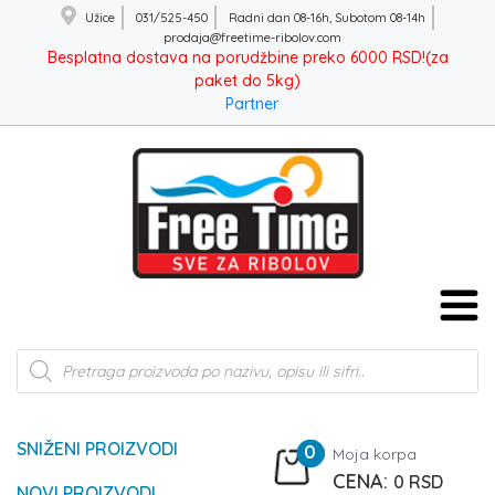
Užice
031/525-450
Radni dan 08-16h, Subotom 08-14h
prodaja@freetime-ribolov.com
Besplatna dostava na porudžbine preko 6000 RSD!(za
paket do 5kg)
Partner
Products
search
SNIŽENI PROIZVODI
0
Moja korpa
0
RSD
NOVI PROIZVODI