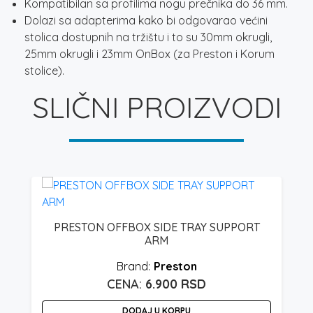
Kompatibilan sa profilima nogu prečnika do 36 mm.
Dolazi sa adapterima kako bi odgovarao većini
stolica dostupnih na tržištu i to su 30mm okrugli,
25mm okrugli i 23mm OnBox (za Preston i Korum
stolice).
SLIČNI PROIZVODI
PRESTON OFFBOX SIDE TRAY SUPPORT
ARM
Raspon
Preston
cena:
6.900
RSD
od
2.400 rsd
DODAJ U KORPU