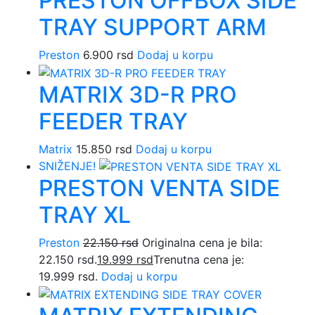
PRESTON OFFBOX SIDE
TRAY SUPPORT ARM
Preston
6.900
rsd
Dodaj u korpu
MATRIX 3D-R PRO
FEEDER TRAY
Matrix
15.850
rsd
Dodaj u korpu
SNIŽENJE!
PRESTON VENTA SIDE
TRAY XL
Preston
22.150
rsd
Originalna cena je bila:
22.150 rsd.
19.999
rsd
Trenutna cena je:
19.999 rsd.
Dodaj u korpu