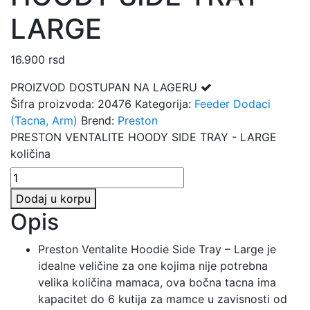
LARGE
16.900
rsd
PROIZVOD DOSTUPAN NA LAGERU
Šifra proizvoda:
20476
Kategorija:
Feeder Dodaci
(Tacna, Arm)
Brend:
Preston
PRESTON VENTALITE HOODY SIDE TRAY - LARGE
količina
Dodaj u korpu
Opis
Preston Ventalite Hoodie Side Tray – Large je
idealne veličine za one kojima nije potrebna
velika količina mamaca, ova bočna tacna ima
kapacitet do 6 kutija za mamce u zavisnosti od