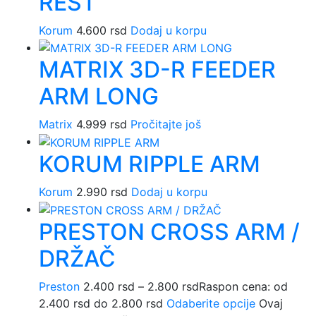
REST
Korum
4.600
rsd
Dodaj u korpu
MATRIX 3D-R FEEDER
ARM LONG
Matrix
4.999
rsd
Pročitajte još
KORUM RIPPLE ARM
Korum
2.990
rsd
Dodaj u korpu
PRESTON CROSS ARM /
DRŽAČ
Preston
2.400
rsd
–
2.800
rsd
Raspon cena: od
2.400 rsd do 2.800 rsd
Odaberite opcije
Ovaj