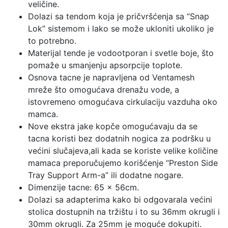
veličine.
Dolazi sa tendom koja je pričvršćenja sa “Snap
Lok” sistemom i lako se može ukloniti ukoliko je
to potrebno.
Materijal tende je vodootporan i svetle boje, što
pomaže u smanjenju apsorpcije toplote.
Osnova tacne je napravljena od Ventamesh
mreže što omogućava drenažu vode, a
istovremeno omogućava cirkulaciju vazduha oko
mamca.
Nove ekstra jake kopče omogućavaju da se
tacna koristi bez dodatnih nogica za podršku u
većini slučajeva,ali kada se koriste velike količine
mamaca preporučujemo korišćenje “Preston Side
Tray Support Arm-a” ili dodatne nogare.
Dimenzije tacne: 65 x 56cm.
Dolazi sa adapterima kako bi odgovarala većini
stolica dostupnih na tržištu i to su 36mm okrugli i
30mm okrugli. Za 25mm je moguće dokupiti.