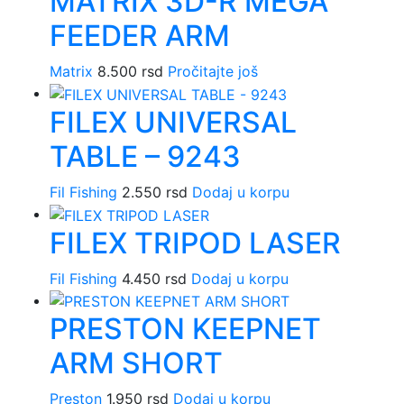
MATRIX 3D-R MEGA
FEEDER ARM
Matrix
8.500
rsd
Pročitajte još
FILEX UNIVERSAL
TABLE – 9243
Fil Fishing
2.550
rsd
Dodaj u korpu
FILEX TRIPOD LASER
Fil Fishing
4.450
rsd
Dodaj u korpu
PRESTON KEEPNET
ARM SHORT
Preston
1.950
rsd
Dodaj u korpu