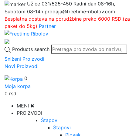
Užice
031/525-450
Radni dan 08-16h,
Subotom 08-14h
prodaja@freetime-ribolov.com
Besplatna dostava na porudžbine preko 6000 RSD!(za
paket do 5kg)
Partner
Products search
Sniženi Proizvodi
Novi Proizvodi
0
Moja korpa
0
rsd
MENI
PROIZVODI
Štapovi
Štapovi
Plovak