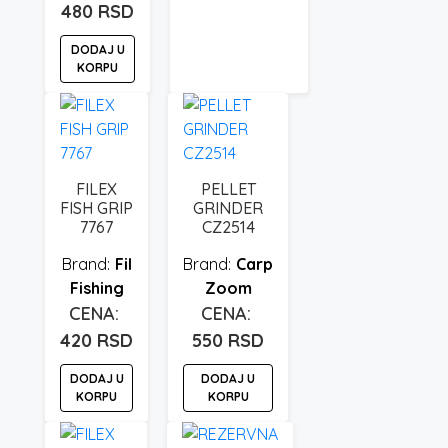
480
RSD
DODAJ U
KORPU
FILEX
PELLET
FISH GRIP
GRINDER
7767
CZ2514
Fil
Carp
Fishing
Zoom
420
RSD
550
RSD
DODAJ U
DODAJ U
KORPU
KORPU