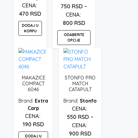
750
RSD
–
470
RSD
Raspon
800
RSD
DODAJ U
cena:
KORPU
ODABERITE
od
OPCIJE
750 rsd
Ovaj
do
proizvod
800 rsd
ima
više
MAKAZICE
STONFO PRO
varijanti.
COMPACT
MATCH
Opcije
6046
CATAPULT
mogu
Extra
Stonfo
biti
Carp
izabrane
550
RSD
–
na
190
RSD
stranici
proizvoda.
Raspon
900
RSD
DODAJ U