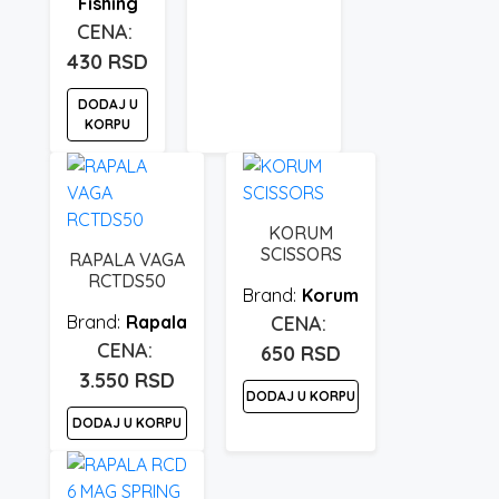
Fishing
430
RSD
DODAJ U
KORPU
KORUM
SCISSORS
RAPALA VAGA
RCTDS50
Korum
Rapala
650
RSD
3.550
RSD
DODAJ U KORPU
DODAJ U KORPU