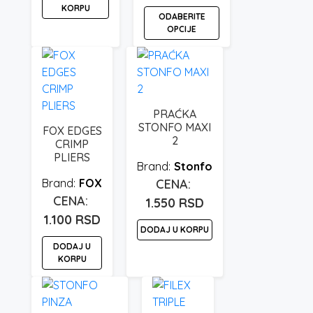
cena:
KORPU
ODABERITE
od
OPCIJE
550 rsd
Ovaj
do
proizvod
900 rsd
ima
više
PRAĆKA
varijanti.
STONFO MAXI
FOX EDGES
Opcije
2
CRIMP
mogu
PLIERS
Stonfo
biti
FOX
izabrane
1.550
RSD
na
1.100
RSD
stranici
DODAJ U KORPU
proizvoda.
DODAJ U
KORPU