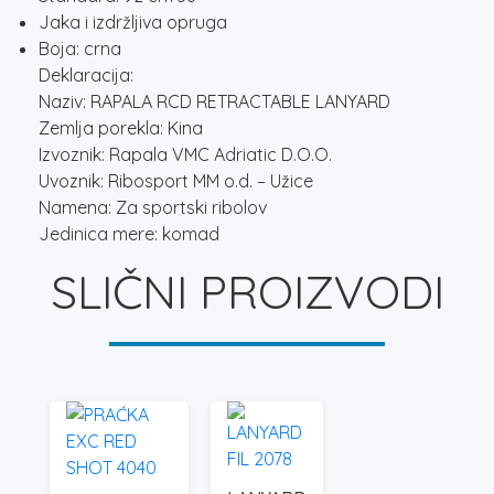
Jaka i izdržljiva opruga
Boja: crna
Deklaracija:
Naziv: RAPALA RCD RETRACTABLE LANYARD
Zemlja porekla: Kina
Izvoznik: Rapala VMC Adriatic D.O.O.
Uvoznik: Ribosport MM o.d. – Užice
Namena: Za sportski ribolov
Jedinica mere: komad
SLIČNI PROIZVODI