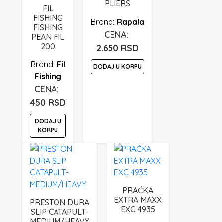
PLIERS
FIL
FISHING
Rapala
FISHING
PEAN FIL
200
2.650
RSD
Fil
DODAJ U KORPU
Fishing
450
RSD
DODAJ U
KORPU
PRAĆKA
EXTRA MAXX
PRESTON DURA
EXC 4935
SLIP CATAPULT-
MEDIUM/HEAVY