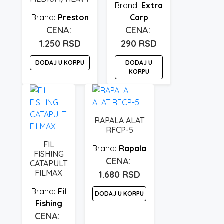
Extra
Preston
Carp
1.250
RSD
290
RSD
DODAJ U KORPU
DODAJ U
KORPU
RAPALA ALAT
RFCP-5
FIL
Rapala
FISHING
CATAPULT
FILMAX
1.680
RSD
Fil
DODAJ U KORPU
Fishing