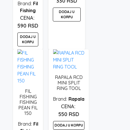
330
RSD
stranici
Fil
proizvoda.
Fishing
DODAJ U
KORPU
590
RSD
DODAJ U
KORPU
RAPALA RCD
MINI SPLIT
RING TOOL
FIL
FISHING
Rapala
FISHING
PEAN FIL
150
550
RSD
Fil
DODAJ U KORPU