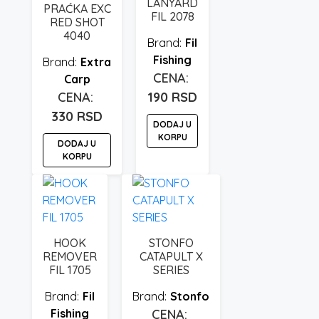
LANYARD
PRAĆKA EXC
FIL 2078
RED SHOT
4040
Fil
Fishing
Extra
Carp
190
RSD
330
RSD
DODAJ U
KORPU
DODAJ U
KORPU
HOOK
STONFO
REMOVER
CATAPULT X
FIL 1705
SERIES
Fil
Stonfo
Fishing