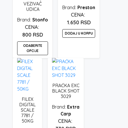
VEZIVAČ
Preston
UDICA
Stonfo
1.650
RSD
DODAJ U KORPU
800
RSD
ODABERITE
OPCIJE
Ovaj
proizvod
ima
više
PRAĆKA EXC
varijanti.
BLACK SHOT
Opcije
3029
FILEX
mogu
DIGITAL
Extra
biti
SCALE
Carp
7781 /
izabrane
50KG
na