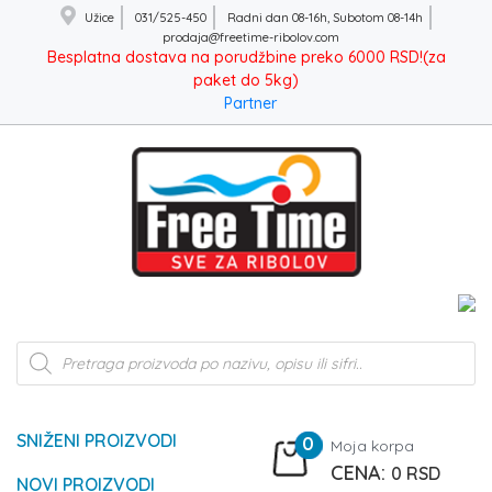
Užice
031/525-450
Radni dan 08-16h, Subotom 08-14h
prodaja@freetime-ribolov.com
Besplatna dostava na porudžbine preko 6000 RSD!(za
paket do 5kg)
Partner
Products
search
SNIŽENI PROIZVODI
0
Moja korpa
0
RSD
NOVI PROIZVODI