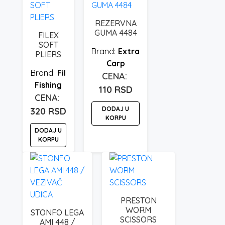
REZERVNA
GUMA 4484
FILEX
SOFT
Extra
PLIERS
Carp
Fil
Fishing
110
RSD
DODAJ U
320
RSD
KORPU
DODAJ U
KORPU
PRESTON
WORM
STONFO LEGA
SCISSORS
AMI 448 /