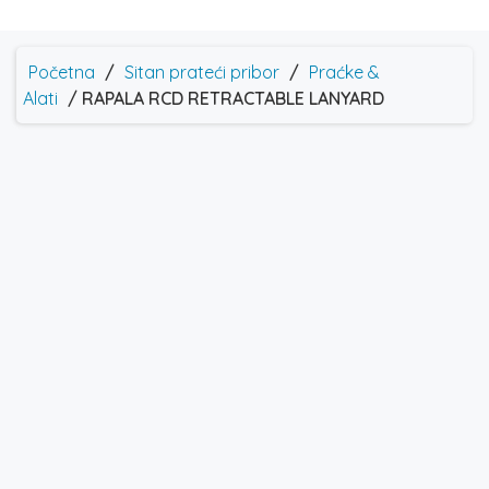
Početna
/
Sitan prateći pribor
/
Praćke &
Alati
/ RAPALA RCD RETRACTABLE LANYARD