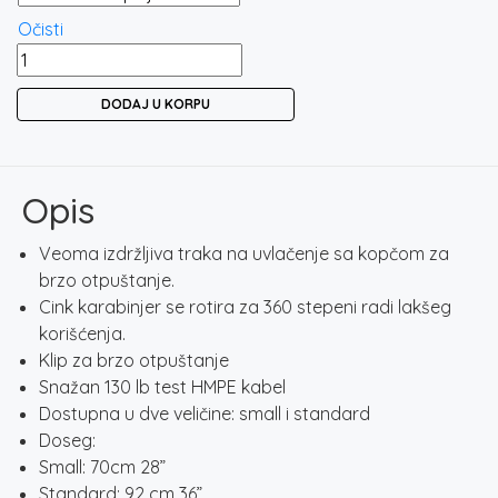
Očisti
RAPALA
RCD
DODAJ U KORPU
RETRACTABLE
LANYARD
količina
Opis
Veoma izdržljiva traka na uvlačenje sa kopčom za
brzo otpuštanje.
Cink karabinjer se rotira za 360 stepeni radi lakšeg
korišćenja.
Klip za brzo otpuštanje
Snažan 130 lb test HMPE kabel
Dostupna u dve veličine: small i standard
Doseg:
Small: 70cm 28”
Standard: 92 cm 36”