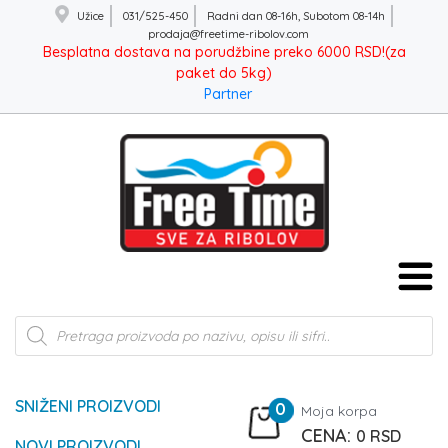
Užice
031/525-450
Radni dan 08-16h, Subotom 08-14h
prodaja@freetime-ribolov.com
Besplatna dostava na porudžbine preko 6000 RSD!(za
paket do 5kg)
Partner
Products
search
SNIŽENI PROIZVODI
0
Moja korpa
0
RSD
NOVI PROIZVODI