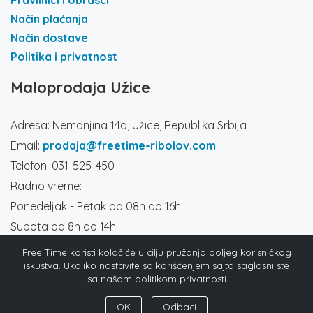
Pravilnici i obrasci
Način plaćanja
Način dostave
Politika i privatnost
Maloprodaja Užice
Adresa: Nemanjina 14a, Užice, Republika Srbija
Email:
prodaja@freetime-ribolov.com
Telefon: 031-525-450
Radno vreme:
Ponedeljak - Petak od 08h do 16h
Subota od 8h do 14h
Društvene mreže
Free Time koristi kolačiće u cilju pružanja boljeg korisničkog
iskustva. Ukoliko nastavite sa korišćenjem sajta saglasni ste
sa našom politikom privatnosti
OK
Odbaci