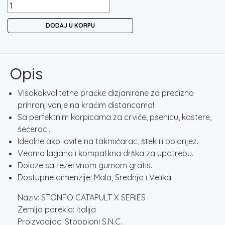
STONFO
CATAPULT
DODAJ U KORPU
X
SERIES
količina
Opis
Visokokvalitetne praćke dizjanirane za precizno
prihranjivanje na kraćim distancama!
Sa perfektnim korpicama za crviće, pšenicu, kastere,
šećerac..
Idealne ako lovite na takmičarac, štek ili bolonjez.
Veoma lagana i kompatkna drška za upotrebu.
Dolaze sa rezervnom gumom gratis.
Dostupne dimenzije: Mala, Srednja i Velika
Naziv: STONFO CATAPULT X SERIES
Zemlja porekla: Italija
Proizvodjac: Stoppioni S.N.C.