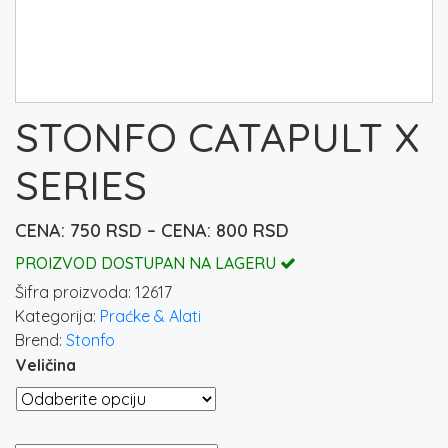
STONFO CATAPULT X
SERIES
Raspon
750
RSD
–
800
RSD
cena:
PROIZVOD DOSTUPAN NA LAGERU
od
Šifra proizvoda:
12617
750 rsd
Kategorija:
Praćke & Alati
do
Brend:
Stonfo
800 rsd
Veličina