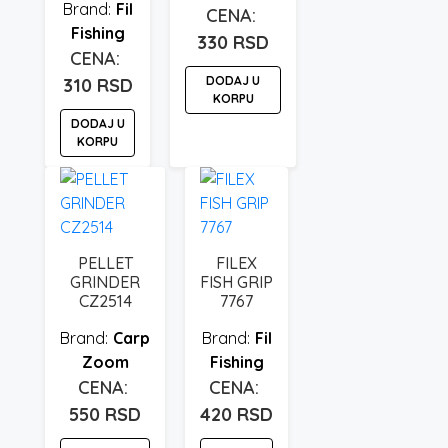
Fil
Fishing
330
RSD
DODAJ U
310
RSD
KORPU
DODAJ U
KORPU
PELLET
FILEX
GRINDER
FISH GRIP
CZ2514
7767
Carp
Fil
Zoom
Fishing
550
RSD
420
RSD