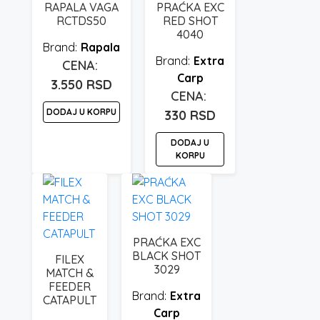
RAPALA VAGA
PRAĆKA EXC
RCTDS50
RED SHOT
4040
Rapala
Extra
Carp
3.550
RSD
DODAJ U KORPU
330
RSD
DODAJ U
KORPU
PRAĆKA EXC
BLACK SHOT
FILEX
3029
MATCH &
FEEDER
Extra
CATAPULT
Carp