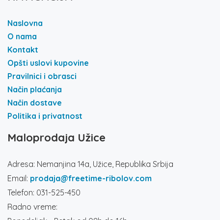
Naslovna
O nama
Kontakt
Opšti uslovi kupovine
Pravilnici i obrasci
Način plaćanja
Način dostave
Politika i privatnost
Maloprodaja Užice
Adresa: Nemanjina 14a, Užice, Republika Srbija
Email:
prodaja@freetime-ribolov.com
Telefon: 031-525-450
Radno vreme: