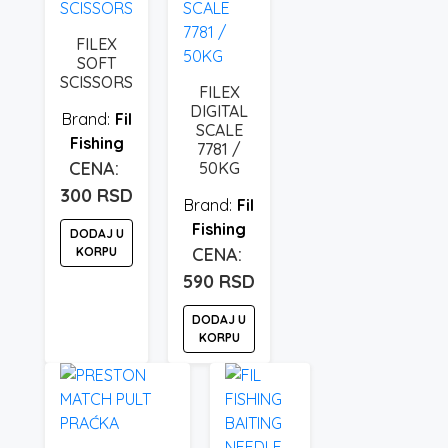
ima
više
FILEX
varijanti.
SOFT
Opcije
SCISSORS
FILEX
mogu
DIGITAL
Fil
biti
SCALE
Fishing
7781 /
izabrane
50KG
na
300
RSD
stranici
Fil
proizvoda.
Fishing
DODAJ U
KORPU
590
RSD
DODAJ U
KORPU