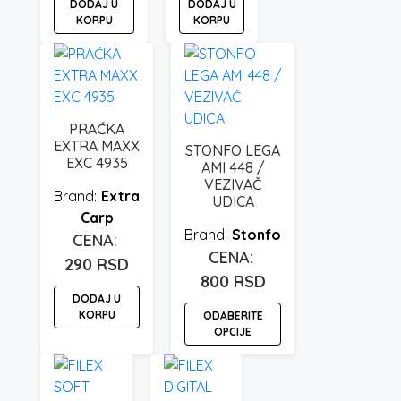
DODAJ U
DODAJ U
KORPU
KORPU
PRAĆKA
EXTRA MAXX
STONFO LEGA
EXC 4935
AMI 448 /
VEZIVAČ
Extra
UDICA
Carp
Stonfo
290
RSD
800
RSD
DODAJ U
KORPU
ODABERITE
OPCIJE
Ovaj
proizvod