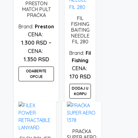
PRESTON
MATCH PULT
PRAĆKA
FIL
FISHING
Preston
BAITING
NEEDLE
FIL 280
1.300
RSD
–
Fil
1.350
RSD
Raspon
Fishing
cena:
ODABERITE
od
170
RSD
OPCIJE
1.300 rsd
Ovaj
DODAJ U
do
KORPU
proizvod
1.350 rsd
ima
više
varijanti.
Opcije
PRAĆKA
mogu
SUPER AERO