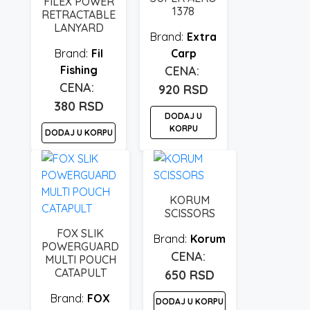
FILEX POWER
biti
1378
RETRACTABLE
izabrane
LANYARD
Extra
na
Fil
Carp
stranici
Fishing
proizvoda.
920
RSD
380
RSD
DODAJ U
KORPU
DODAJ U KORPU
KORUM
SCISSORS
FOX SLIK
Korum
POWERGUARD
MULTI POUCH
CATAPULT
650
RSD
FOX
DODAJ U KORPU