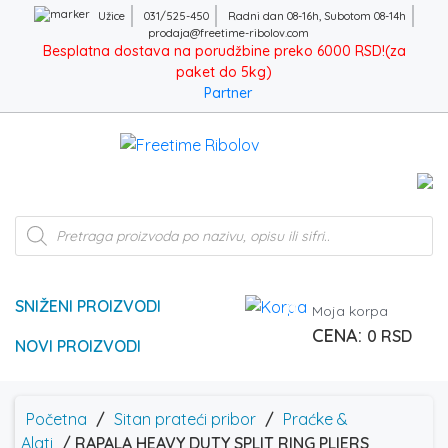
Užice
031/525-450
Radni dan 08-16h, Subotom 08-14h
prodaja@freetime-ribolov.com
Besplatna dostava na porudžbine preko 6000 RSD!(za
paket do 5kg)
Partner
Products
search
SNIŽENI PROIZVODI
0
Moja korpa
0
RSD
NOVI PROIZVODI
Početna
/
Sitan prateći pribor
/
Praćke &
Alati
/ RAPALA HEAVY DUTY SPLIT RING PLIERS