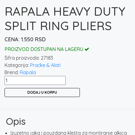
RAPALA HEAVY DUTY
SPLIT RING PLIERS
1.550
RSD
PROIZVOD DOSTUPAN NA LAGERU
Šifra proizvoda:
27183
Kategorija:
Praćke & Alati
Brend:
Rapala
RAPALA
HEAVY
DODAJ U KORPU
DUTY
SPLIT
RING
PLIERS
Opis
količina
Izuzetno jaka i pouzdana klešta za montiranje alkica