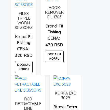
više
HOOK
varijanti.
REMOVER
FILEX
Opcije
FIL 1705
TRIPLE
mogu
WORM
Fil
SCISSORS
biti
Fishing
izabrane
Fil
na
Fishing
470
RSD
stranici
proizvoda.
DODAJ U
320
RSD
KORPU
DODAJ U
KORPU
KORPA EXC
3029
RCD
RETRACTABLE
Extra
LINE