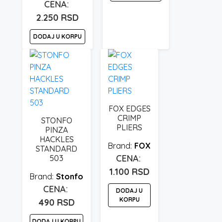
2.250
RSD
DODAJ U KORPU
FOX EDGES
CRIMP
STONFO
PLIERS
PINZA
HACKLES
FOX
STANDARD
503
1.100
RSD
Stonfo
DODAJ U
KORPU
490
RSD
DODAJ U KORPU