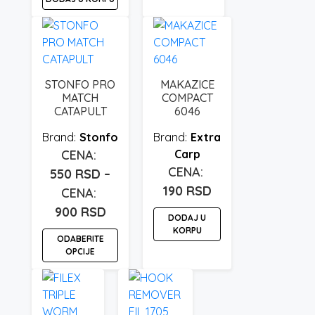
STONFO PRO
MAKAZICE
MATCH
COMPACT
CATAPULT
6046
Stonfo
Extra
Carp
550
RSD
–
190
RSD
900
RSD
Raspon
DODAJ U
cena:
KORPU
ODABERITE
od
OPCIJE
550 rsd
Ovaj
do
proizvod
900 rsd
ima