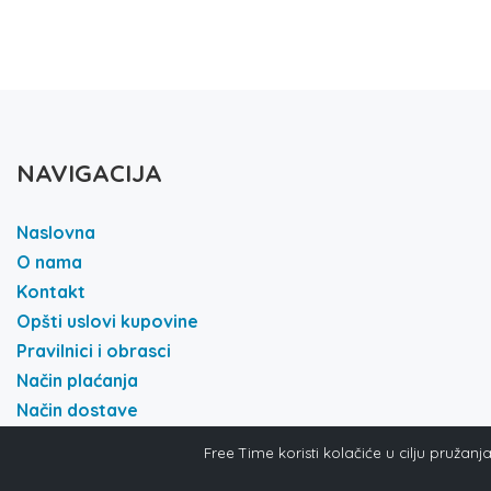
NAVIGACIJA
Naslovna
O nama
Kontakt
Opšti uslovi kupovine
Pravilnici i obrasci
Način plaćanja
Način dostave
Politika i privatnost
Free Time koristi kolačiće u cilju pružan