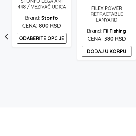
STONFO LEGA AMI
448 / VEZIVAČ UDICA
FILEX POWER
RETRACTABLE
Stonfo
LANYARD
800
RSD
Fil Fishing
ODABERITE OPCIJE
380
RSD
Ovaj
DODAJ U KORPU
proizvod
ima
više
varijanti.
Opcije
mogu
biti
izabrane
na
stranici
proizvoda.