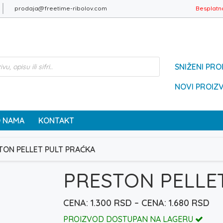
prodaja@freetime-ribolov.com
Besplatn
SNIŽENI PRO
NOVI PROIZ
 NAMA
KONTAKT
TON PELLET PULT PRAĆKA
PRESTON PELLE
Ra
1.300
RSD
–
1.680
RSD
cen
PROIZVOD DOSTUPAN NA LAGERU