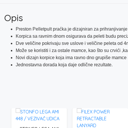
Opis
Preston Pelletpult praćka je dizajniran za prihranjivanje
Korpica sa ravnim dnom osigurava da peleti budu preciz
Dve veličine pokrivaju sve uslove i veličine peleta od
Može se koristiti i za ostale mamce, kao što su crvići ,kast
Novi dizajn korpice koja ima ravno dno grupiše mamce
Jednostavna dorada koja daje odlične rezultate.