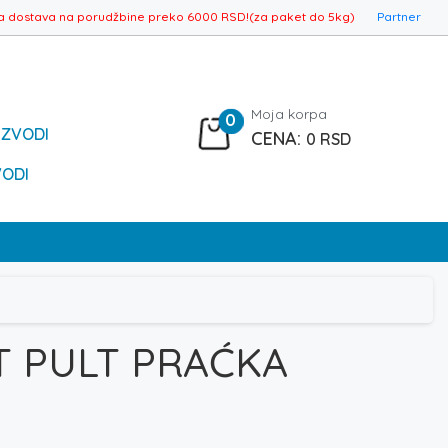
a dostava na porudžbine preko 6000 RSD!(za paket do 5kg)
Partner
Moja korpa
0
IZVODI
0
RSD
VODI
T PULT PRAĆKA
spon
a: