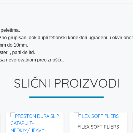
 peletima.
no grupisani dok dupli teflonski konektori ugrađeni u okvir o
 4mm do 10mm.
eri , partikle itd.
 sa neverovatnom preciznošću.
SLIČNI PROIZVODI
FILEX SOFT PLIERS