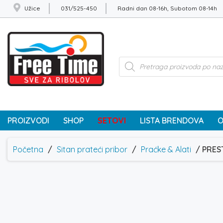
Užice
031/525-450
Radni dan 08-16h, Subotom 08-14h
Products
search
PROIZVODI
SHOP
SETOVI
LISTA BRENDOVA
O
Početna
/
Sitan prateći pribor
/
Praćke & Alati
/ PRES