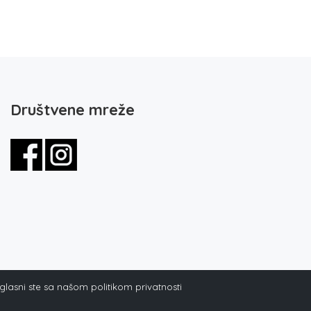
Društvene mreže
aglasni ste sa našom politikom privatnosti