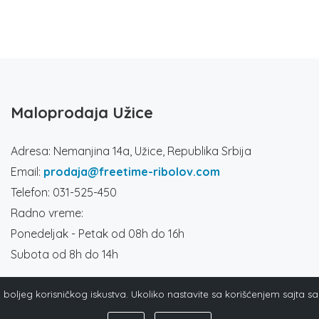
Maloprodaja Užice
Adresa: Nemanjina 14a, Užice, Republika Srbija
Email:
prodaja@freetime-ribolov.com
Telefon: 031-525-450
Radno vreme:
Ponedeljak - Petak od 08h do 16h
Subota od 8h do 14h
ja boljeg korisničkog iskustva. Ukoliko nastavite sa korišćenjem sajta s