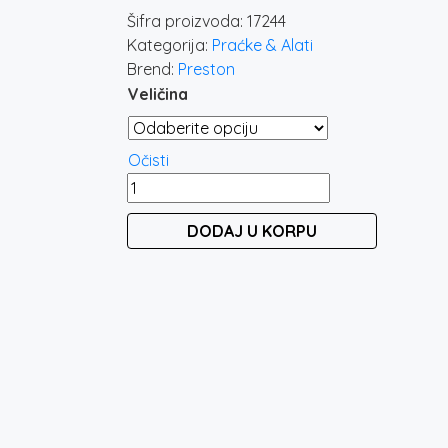
od
Šifra proizvoda:
17244
1.3
Kategorija:
Praćke & Alati
do
Brend:
Preston
1.6
Veličina
Očisti
PRESTON
PELLET
DODAJ U KORPU
PULT
PRAĆKA
količina