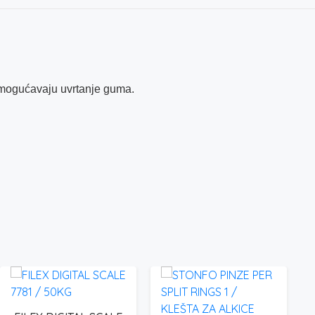
nemogućavaju uvrtanje guma.