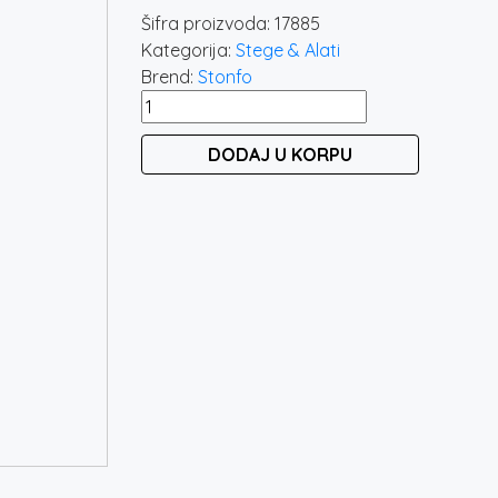
Šifra proizvoda:
17885
Kategorija:
Stege & Alati
Brend:
Stonfo
STONFO
CDC
DODAJ U KORPU
FEATHERS
BLOCK
723
količina