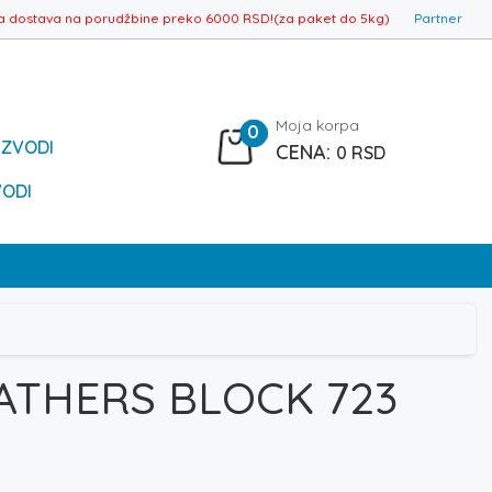
a dostava na porudžbine preko 6000 RSD!(za paket do 5kg)
Partner
Moja korpa
0
IZVODI
0
RSD
VODI
ATHERS BLOCK 723