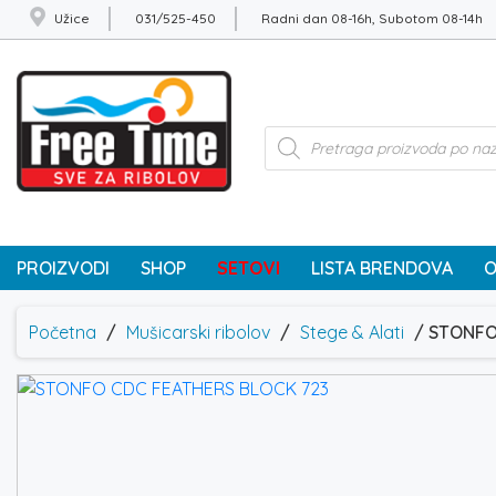
Užice
031/525-450
Radni dan 08-16h, Subotom 08-14h
Products
search
PROIZVODI
SHOP
SETOVI
LISTA BRENDOVA
O
Početna
/
Mušicarski ribolov
/
Stege & Alati
/ STONFO