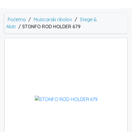
Početna
/
Mušicarski ribolov
/
Stege &
Alati
/ STONFO ROD HOLDER 679