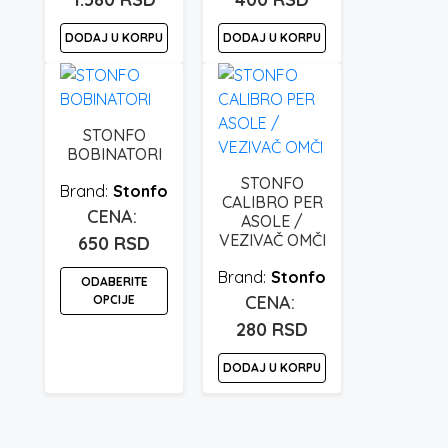
DODAJ U KORPU
DODAJ U KORPU
STONFO
BOBINATORI
STONFO
Stonfo
CALIBRO PER
ASOLE /
VEZIVAČ OMČI
650
RSD
Stonfo
ODABERITE
OPCIJE
280
RSD
Ovaj
proizvod
DODAJ U KORPU
ima
više
varijanti.