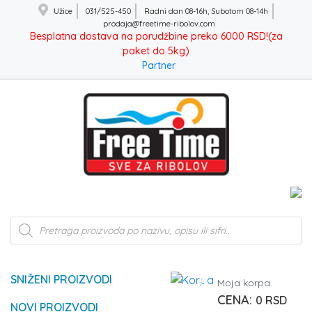
Užice
031/525-450
Radni dan 08-16h, Subotom 08-14h
prodaja@freetime-ribolov.com
Besplatna dostava na porudžbine preko 6000 RSD!(za
paket do 5kg)
Partner
Products
search
SNIŽENI PROIZVODI
0
Moja korpa
0
RSD
NOVI PROIZVODI