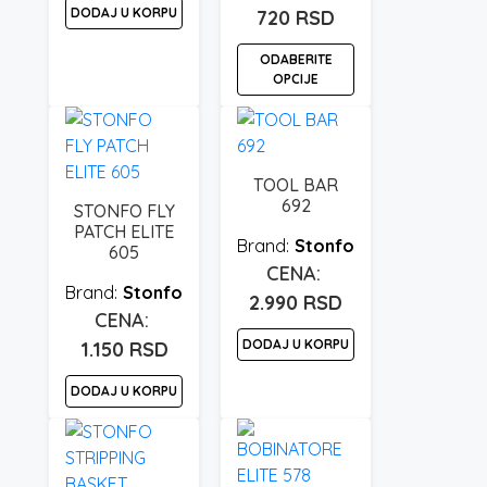
DODAJ U KORPU
720
RSD
ODABERITE
OPCIJE
Ovaj
proizvod
ima
TOOL BAR
više
692
STONFO FLY
varijanti.
PATCH ELITE
Stonfo
Opcije
605
mogu
Stonfo
biti
2.990
RSD
izabrane
DODAJ U KORPU
1.150
RSD
na
stranici
DODAJ U KORPU
proizvoda.