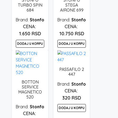
STONFO
STONFO
TURBO SPIN
STEGA
684
AIRONE 699
Stonfo
Stonfo
1.650
RSD
10.750
RSD
DODAJ U KORPU
DODAJ U KORPU
PASSAFILO 2
447
BOTTON
Stonfo
SERVICE
MAGNETICO
520
320
RSD
Stonfo
DODAJ U KORPU