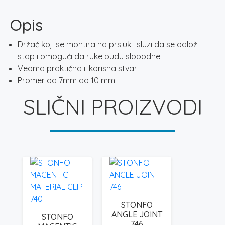
količina
Opis
Držač koji se montira na prsluk i sluzi da se odloži
stap i omogući da ruke budu slobodne
Veoma praktična ii korisna stvar
Promer od 7mm do 10 mm
SLIČNI PROIZVODI
STONFO
ANGLE JOINT
STONFO
746