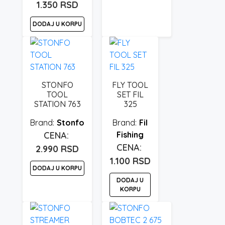
1.350
RSD
DODAJ U KORPU
STONFO
FLY TOOL
TOOL
SET FIL
STATION 763
325
Stonfo
Fil
Fishing
2.990
RSD
1.100
RSD
DODAJ U KORPU
DODAJ U
KORPU