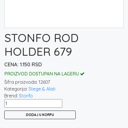
STONFO ROD
HOLDER 679
1.150
RSD
PROIZVOD DOSTUPAN NA LAGERU
Šifra proizvoda:
12607
Kategorija:
Stege & Alati
Brend:
Stonfo
STONFO
ROD
DODAJ U KORPU
HOLDER
679