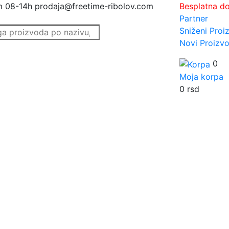
m 08-14h
prodaja@freetime-ribolov.com
Besplatna d
Partner
Sniženi Proi
Novi Proizvo
0
Moja korpa
0
rsd