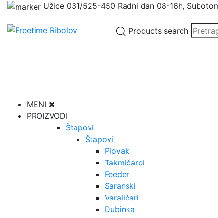
Užice
031/525-450
Radni dan 08-16h, Suboto
Products search
MENI
PROIZVODI
Štapovi
Štapovi
Plovak
Takmičarci
Feeder
Saranski
Varaličari
Dubinka