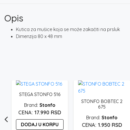
Opis
Kutica za mušice koja se može zakačiti na prsluk
Dimenzija 80 x 48 mm
STEGA STONFO 516
STONFO BOBTEC 2
Stonfo
675
17.990
RSD
Stonfo
DODAJ U KORPU
1.950
RSD