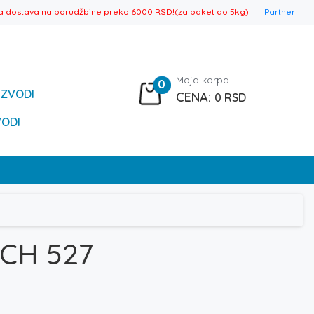
a dostava na porudžbine preko 6000 RSD!(za paket do 5kg)
Partner
Moja korpa
0
IZVODI
0
RSD
VODI
CH 527