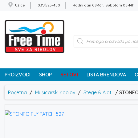
Užice
031/525-450
Radni dan 08-16h, Subotom 08-14h
Products
search
PROIZVODI
SHOP
SETOVI
LISTA BRENDOVA
O
Početna
/
Mušicarski ribolov
/
Stege & Alati
/ STONFO