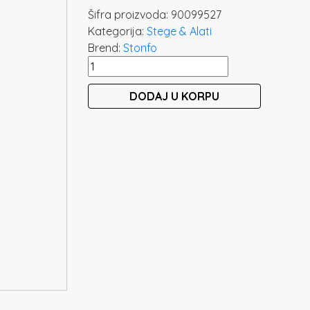
Šifra proizvoda:
90099527
Kategorija:
Stege & Alati
Brend:
Stonfo
STONFO
FLY
DODAJ U KORPU
PATCH
527
količina