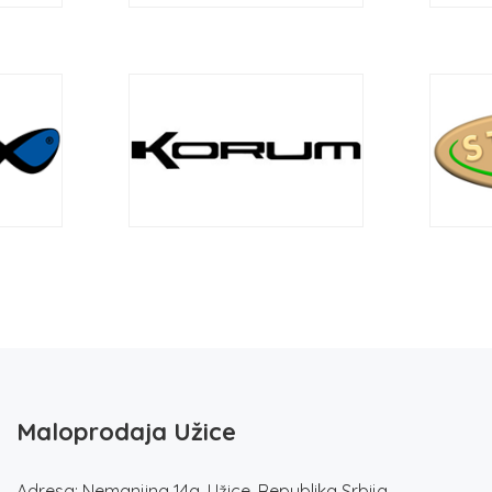
Maloprodaja Užice
Adresa: Nemanjina 14a, Užice, Republika Srbija