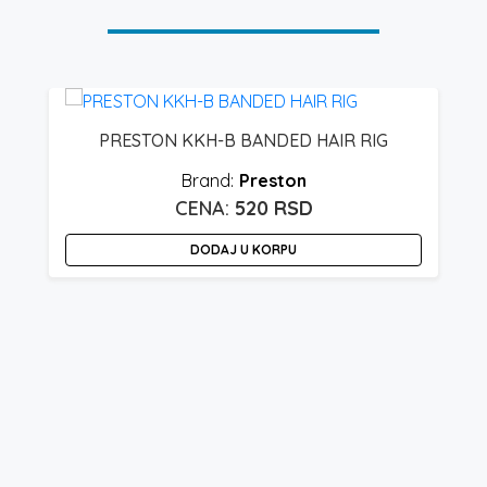
PRESTON KKH-B BANDED HAIR RIG
E
Preston
520
RSD
DODAJ U KORPU
O
p
i
v
v
O
m
bi