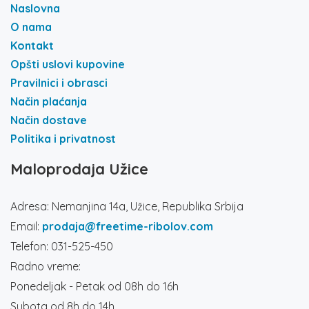
Naslovna
O nama
Kontakt
Opšti uslovi kupovine
Pravilnici i obrasci
Način plaćanja
Način dostave
Politika i privatnost
Maloprodaja Užice
Adresa: Nemanjina 14a, Užice, Republika Srbija
Email:
prodaja@freetime-ribolov.com
Telefon: 031-525-450
Radno vreme:
Ponedeljak - Petak od 08h do 16h
Subota od 8h do 14h