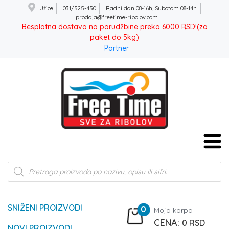
Užice
031/525-450
Radni dan 08-16h, Subotom 08-14h
prodaja@freetime-ribolov.com
Besplatna dostava na porudžbine preko 6000 RSD!(za
paket do 5kg)
Partner
Products
search
SNIŽENI PROIZVODI
0
Moja korpa
0
RSD
NOVI PROIZVODI