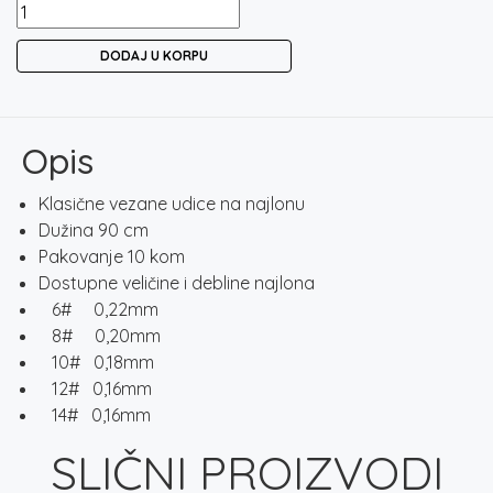
VEZANE
UDICE
DODAJ U KORPU
FEEDER
količina
Opis
Klasične vezane udice na najlonu
Dužina 90 cm
Pakovanje 10 kom
Dostupne veličine i debline najlona
6# 0,22mm
8# 0,20mm
10# 0,18mm
12# 0,16mm
14# 0,16mm
SLIČNI PROIZVODI