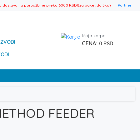
a dostava na porudžbine preko 6000 RSD!(za paket do 5kg)
Partner
Moja korpa
0
IZVODI
0
RSD
VODI
METHOD FEEDER