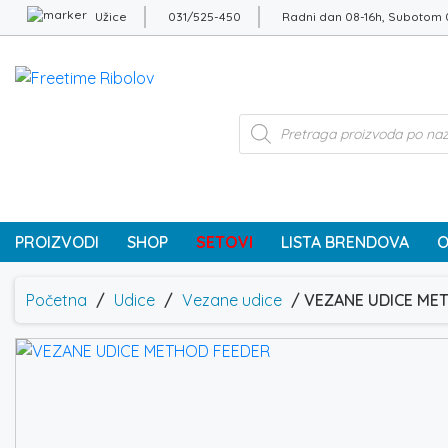
Užice
031/525-450
Radni dan 08-16h, Subotom 
Products
search
PROIZVODI
SHOP
SETOVI
LISTA BRENDOVA
O
Početna
/
Udice
/
Vezane udice
/ VEZANE UDICE ME