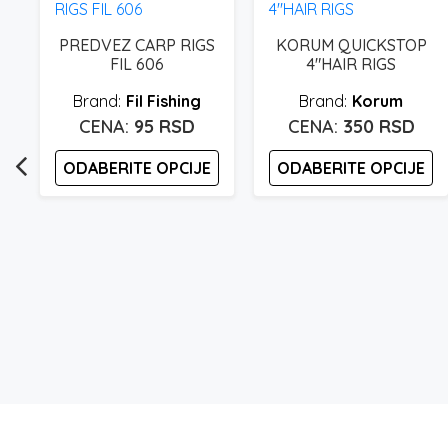
PREDVEZ CARP RIGS
KORUM QUICKSTOP
FIL 606
4″HAIR RIGS
N
Fil Fishing
Korum
95
RSD
350
RSD
ODABERITE OPCIJE
ODABERITE OPCIJE
Ovaj
Ovaj
proizvod
proizvod
ima
ima
više
više
varijanti.
varijanti.
Opcije
Opcije
mogu
mogu
biti
biti
izabrane
izabrane
na
na
stranici
stranici