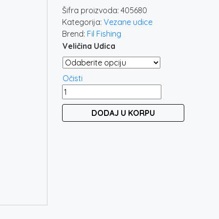
Šifra proizvoda:
405680
Kategorija:
Vezane udice
Brend:
Fil Fishing
Veličina Udica
Očisti
VEZANE
UDICE
DODAJ U KORPU
METHOD
FEEDER
količina