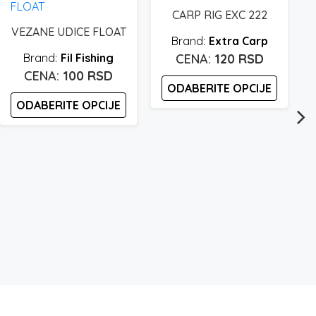
CARP RIG EXC 222
VEZANE UDICE FLOAT
Extra Carp
Fil Fishing
120
RSD
100
RSD
ODABERITE OPCIJE
ODABERITE OPCIJE
Ovaj
Ovaj
proizvod
proizvod
ima
ima
više
više
varijanti.
varijanti.
Opcije
Opcije
mogu
mogu
biti
biti
izabrane
izabrane
na
na
stranici
b
stranici
proizvoda.