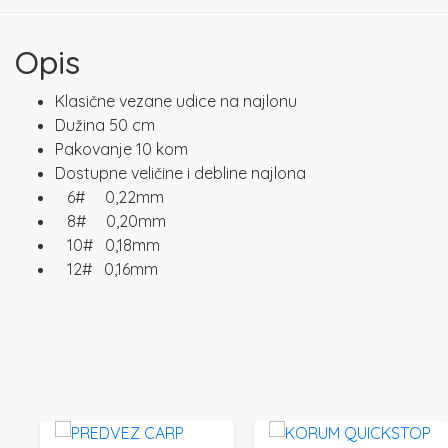
Opis
Klasične vezane udice na najlonu
Dužina 50 cm
Pakovanje 10 kom
Dostupne veličine i debline najlona
6# 0,22mm
8# 0,20mm
10# 0,18mm
12# 0,16mm