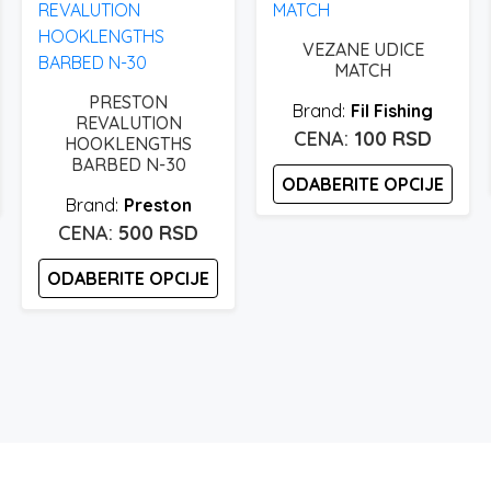
VEZANE UDICE
MATCH
PRESTON
Fil Fishing
REVALUTION
100
RSD
HOOKLENGTHS
BARBED N-30
ODABERITE OPCIJE
Preston
Ovaj
500
RSD
proizvod
ODABERITE OPCIJE
ima
više
Ovaj
varijanti.
proizvod
Opcije
ima
mogu
više
biti
varijanti.
izabrane
Opcije
na
mogu
stranici