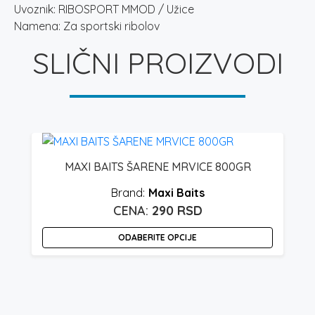
Uvoznik: RIBOSPORT MMOD / Užice
Namena: Za sportski ribolov
SLIČNI PROIZVODI
S
MAXI BAITS ŠARENE MRVICE 800GR
Maxi Baits
290
RSD
ODABERITE OPCIJE
Ovaj
proizvod
ima
više