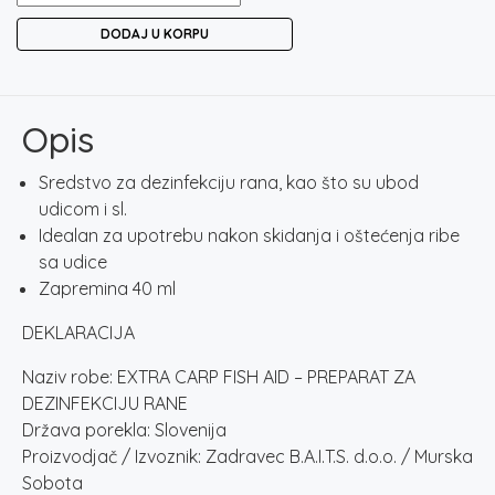
CARP
DODAJ U KORPU
FISH
AID
-
PREPARAT
Opis
ZA
DEZINFEKCIJU
Sredstvo za dezinfekciju rana, kao što su ubod
RANE
udicom i sl.
količina
Idealan za upotrebu nakon skidanja i oštećenja ribe
sa udice
Zapremina 40 ml
DEKLARACIJA
Naziv robe: EXTRA CARP FISH AID – PREPARAT ZA
DEZINFEKCIJU RANE
Država porekla: Slovenija
Proizvodjač / Izvoznik: Zadravec B.A.I.T.S. d.o.o. / Murska
Sobota