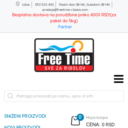
Užice
031/525-450
Radni dan 08-16h, Subotom 08-14h
prodaja@freetime-ribolov.com
Besplatna dostava na porudžbine preko 6000 RSD!(za
paket do 5kg)
Partner
Products
search
SNIŽENI PROIZVODI
0
Moja korpa
0
RSD
NOVI PROIZVODI