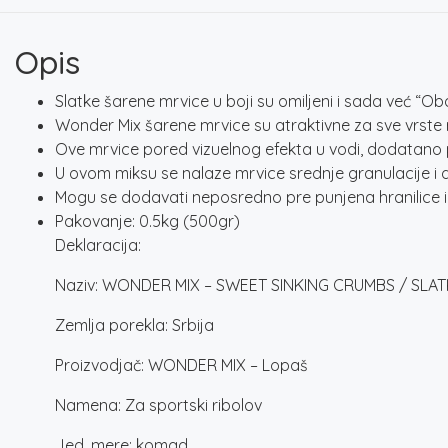
Opis
Slatke šarene mrvice u boji su omiljeni i sada već “
Wonder Mix šarene mrvice su atraktivne za sve vrste r
Ove mrvice pored vizuelnog efekta u vodi, dodatano p
U ovom miksu se nalaze mrvice srednje granulacije 
Mogu se dodavati neposredno pre punjena hranilice i
Pakovanje: 0.5kg (500gr)
Deklaracija:
Naziv: WONDER MIX – SWEET SINKING CRUMBS / SLA
Zemlja porekla: Srbija
Proizvodjač: WONDER MIX – Lopaš
Namena: Za sportski ribolov
Jed. mere: komad