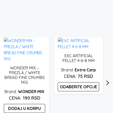
EXC ARTIFICIAL
PELLET 4-6-8 MM
WONDER MIX –
Extra Carp
PREZLA / WHITE
75
RSD
BREAD FINE CRUMBS
1KG
ODABERITE OPCIJE
WONDER MIX
Ovaj
190
RSD
proizvod
DODAJ U KORPU
ima