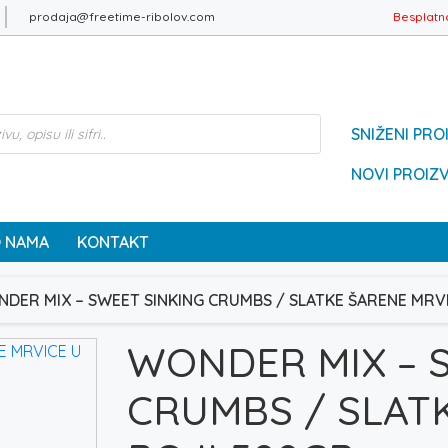
prodaja@freetime-ribolov.com
Besplatn
SNIŽENI PRO
NOVI PROIZ
 NAMA
KONTAKT
DER MIX – SWEET SINKING CRUMBS / SLATKE ŠARENE MRVI
WONDER MIX – 
CRUMBS / SLAT