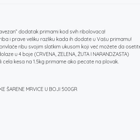
BOJI
500GR
količina
Obavezan” dodatak primami kod svih ribolovaca!
iba i prave veliku razliku kada ih dodate u Vašu primamu!
rivlače ribu svojim slatkim ukusom koji već možete da oseti
i dolaze u 4 boje (CRVENA, ZELENA, ŽUTA I NARANDZASTA)
li cela kesa na 1.5kg primame ako pecate na plovak.
TKE ŠARENE MRVICE U BOJI 500GR