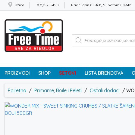
Užice
031/525-450
Radni dan 08-16h, Subotom 08-14h
Products
search
PROIZVODI
SHOP
SETOVI
LISTA BRENDOVA
O
Početna
/
Primame, Boile i Peleti
/
Ostali dodaci
/ WON