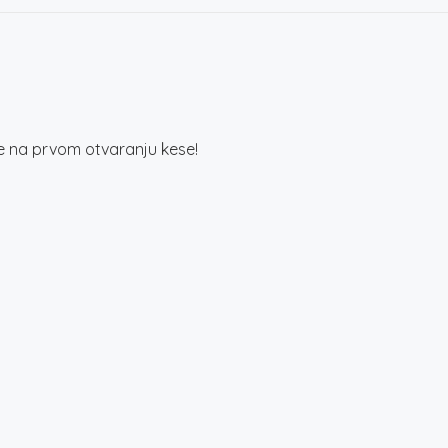
te na prvom otvaranju kese!