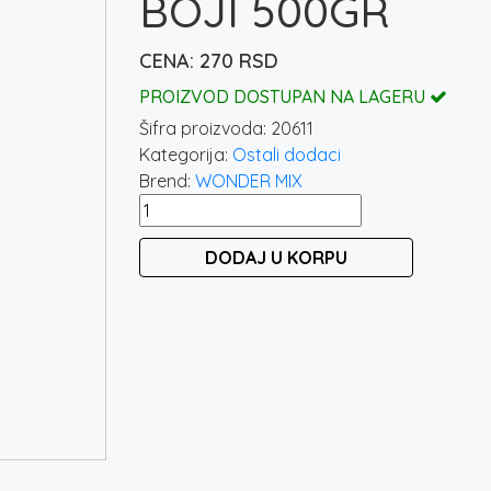
BOJI 500GR
270
RSD
PROIZVOD DOSTUPAN NA LAGERU
Šifra proizvoda:
20611
Kategorija:
Ostali dodaci
Brend:
WONDER MIX
WONDER
MIX
DODAJ U KORPU
-
SWEET
SINKING
CRUMBS
/
SLATKE
ŠARENE
MRVICE
U