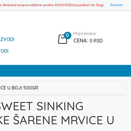
a dostava na porudžbine preko 6000 RSD!(za paket do 5kg)
Partner
Moja korpa
0
IZVODI
0
RSD
VODI
CE U BOJI 500GR
SWEET SINKING
KE ŠARENE MRVICE U