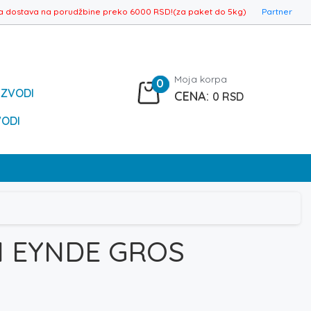
a dostava na porudžbine preko 6000 RSD!(za paket do 5kg)
Partner
Moja korpa
0
IZVODI
0
RSD
VODI
N EYNDE GROS