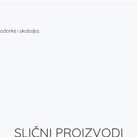
odorke i skobalja.
SLIČNI PROIZVODI