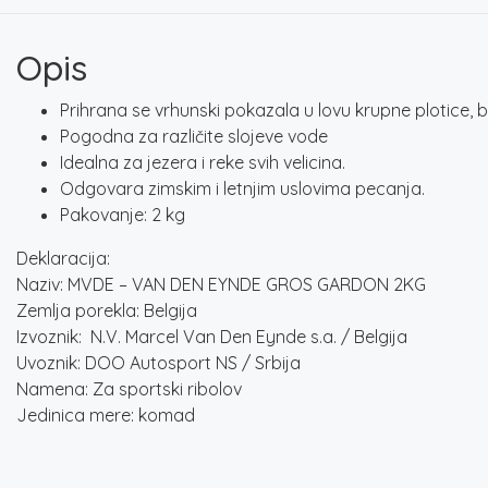
Opis
Prihrana se vrhunski pokazala u lovu krupne plotice, b
Pogodna za različite slojeve vode
Idealna za jezera i reke svih velicina.
Odgovara zimskim i letnjim uslovima pecanja.
Pakovanje: 2 kg
Deklaracija:
Naziv: MVDE – VAN DEN EYNDE GROS GARDON 2KG
Zemlja porekla: Belgija
Izvoznik: N.V. Marcel Van Den Eynde s.a. / Belgija
Uvoznik: DOO Autosport NS / Srbija
Namena: Za sportski ribolov
Jedinica mere: komad