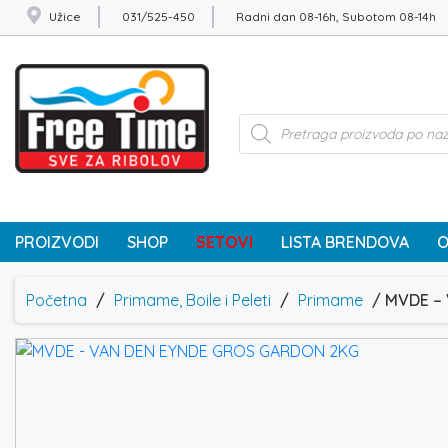
Užice
031/525-450
Radni dan 08-16h, Subotom 08-14h
Products
search
PROIZVODI
SHOP
SETOVI
LISTA BRENDOVA
O
Početna
/
Primame, Boile i Peleti
/
Primame
/ MVDE –