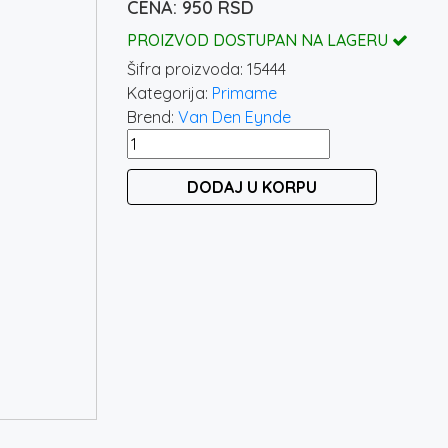
950
RSD
PROIZVOD DOSTUPAN NA LAGERU
Šifra proizvoda:
15444
Kategorija:
Primame
Brend:
Van Den Eynde
MVDE
-
DODAJ U KORPU
VAN
DEN
EYNDE
GROS
GARDON
2KG
količina