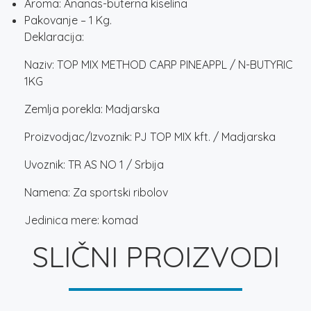
Aroma: Ananas-buterna kiselina
Pakovanje – 1 Kg.
Deklaracija:
Naziv: TOP MIX METHOD CARP PINEAPPL / N-BUTYRIC
1KG
Zemlja porekla: Madjarska
Proizvodjac/Izvoznik: PJ TOP MIX kft. / Madjarska
Uvoznik: TR AS NO 1 / Srbija
Namena: Za sportski ribolov
Jedinica mere: komad
SLIČNI PROIZVODI