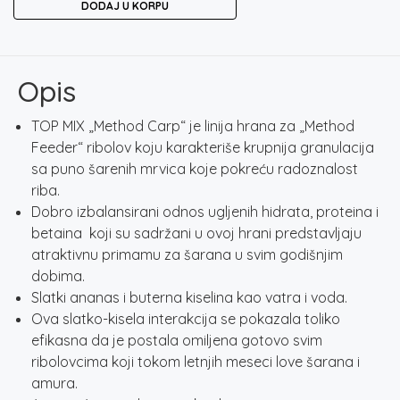
DODAJ U KORPU
METHOD
CARP
PINEAPPL
/
Opis
N-
BUTYRIC
TOP MIX „Method Carp“ je linija hrana za „Method
1KG
Feeder“ ribolov koju karakteriše krupnija granulacija
količina
sa puno šarenih mrvica koje pokreću radoznalost
riba.
Dobro izbalansirani odnos ugljenih hidrata, proteina i
betaina koji su sadržani u ovoj hrani predstavljaju
atraktivnu primamu za šarana u svim godišnjim
dobima.
Slatki ananas i buterna kiselina kao vatra i voda.
Ova slatko-kisela interakcija se pokazala toliko
efikasna da je postala omiljena gotovo svim
ribolovcima koji tokom letnjih meseci love šarana i
amura.