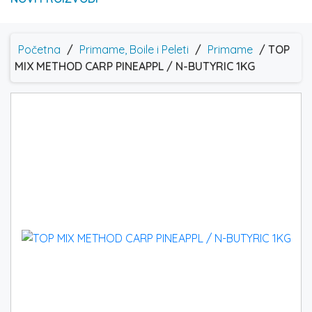
Početna
/
Primame, Boile i Peleti
/
Primame
/ TOP
MIX METHOD CARP PINEAPPL / N-BUTYRIC 1KG