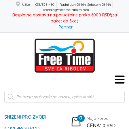
Užice
031/525-450
Radni dan 08-16h, Subotom 08-14h
prodaja@freetime-ribolov.com
Besplatna dostava na porudžbine preko 6000 RSD!(za
paket do 5kg)
Partner
Products
search
SNIŽENI PROIZVODI
0
Moja korpa
0
RSD
NOVI PROIZVODI