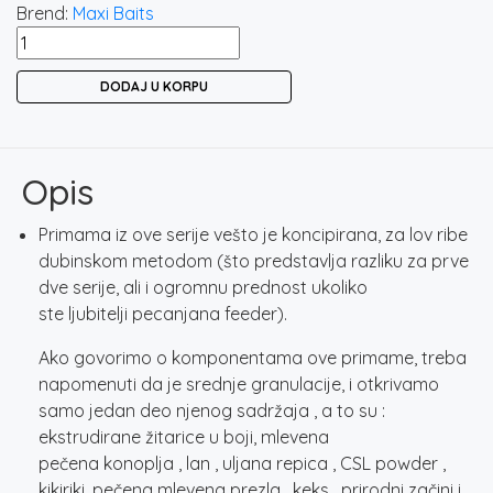
Brend:
Maxi Baits
MAXI
BAITS
DODAJ U KORPU
SERIES
FEEDER
0.8KG
-
Opis
CHOCO
PLOTICA
Primama iz ove serije vešto je koncipirana, za lov ribe
/
dubinskom metodom (što predstavlja razliku za prve
BODORKA
dve serije, ali i ogromnu prednost ukoliko
količina
ste ljubitelji pecanjana feeder).
Ako govorimo o komponentama ove primame, treba
napomenuti da je srednje granulacije, i otkrivamo
samo jedan deo njenog sadržaja , a to su :
ekstrudirane žitarice u boji, mlevena
pečena konoplja , lan , uljana repica , CSL powder ,
kikiriki, pečena mlevena prezla , keks , prirodni začini i