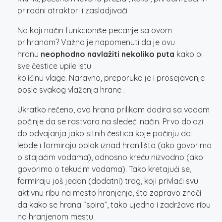
prirodni atraktori i zasladjivači .
Na koji način funkcioniše pecanje sa ovom
prihranom? Važno je napomenuti da je ovu
hranu
neophodno navlažiti nekoliko puta
kako bi
sve čestice upile istu
količinu vlage. Naravno, preporuka je i prosejavanje
posle svakog vlaženja hrane .
Ukratko rečeno, ova hrana prilikom dodira sa vodom
počinje da se rastvara na sledeći način. Prvo dolazi
do odvajanja jako sitnih čestica koje počinju da
lebde i formiraju oblak iznad hranilišta (ako govorimo
o stajaćim vodama), odnosno kreću nizvodno (ako
govorimo o tekućim vodama). Tako kretajući se,
formiraju još jedan (dodatni) trag, koji privlači svu
aktivnu ribu na mesto hranjenje, što zapravo znači
da kako se hrana “spira”, tako ujedno i zadržava ribu
na hranjenom mestu.