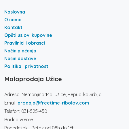
Naslovna
O nama
Kontakt
Opšti uslovi kupovine
Pravilnici i obrasci
Način plaćanja
Način dostave
Politika i privatnost
Maloprodaja Užice
Adresa: Nemanjina 14a, Užice, Republika Srbija
Email:
prodaja@freetime-ribolov.com
Telefon: 031-525-450
Radno vreme:
Ponedeljak - Petak od 08h do 16h