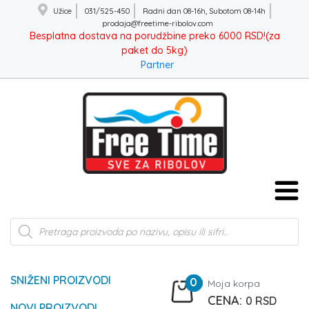
Užice
031/525-450
Radni dan 08-16h, Subotom 08-14h
prodaja@freetime-ribolov.com
Besplatna dostava na porudžbine preko 6000 RSD!(za
paket do 5kg)
Partner
Products
search
SNIŽENI PROIZVODI
0
Moja korpa
0
RSD
NOVI PROIZVODI