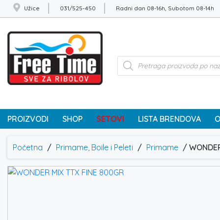
Užice
031/525-450
Radni dan 08-16h, Subotom 08-14h
Products
search
PROIZVODI
SHOP
SETOVI
LISTA BRENDOVA
O
Početna
/
Primame, Boile i Peleti
/
Primame
/ WONDER