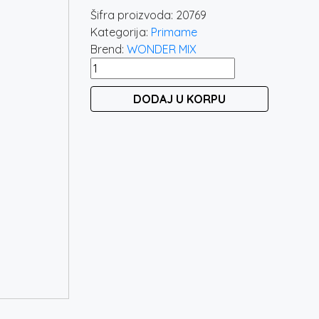
Šifra proizvoda:
20769
Kategorija:
Primame
Brend:
WONDER MIX
WONDER
MIX
DODAJ U KORPU
TTX
FINE
800GR
količina