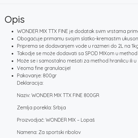
Opis
WONDER MIX TTX FINE je dodatak svim vrstama primama 
Obogaćuje primamu svojim slatko-kremastim ukuso
Priprema se dodavanjem vode u razmeri do 2L na 1k
Takodje se može dodavati sa SPOD MIXom u method fe
Može se i samostalno mešati za method hranilicu ili 
Veoma fine granulacije!
Pakovanje: 800gr
Deklaracija:
Naziv: WONDER MIX TTX FINE 800GR
Zemlja porekla: Srbija
Proizvodjač: WONDER MIX – Lopaš
Namena: Za sportski ribolov