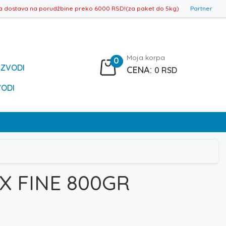
a dostava na porudžbine preko 6000 RSD!(za paket do 5kg)
Partner
Moja korpa
0
IZVODI
0
RSD
VODI
X FINE 800GR