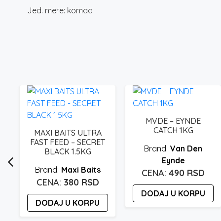
Jed. mere: komad
MVDE – EYNDE
CATCH 1KG
MAXI BAITS ULTRA
FAST FEED – SECRET
Van Den
BLACK 1.5KG
Eynde
Maxi Baits
490
RSD
380
RSD
DODAJ U KORPU
DODAJ U KORPU