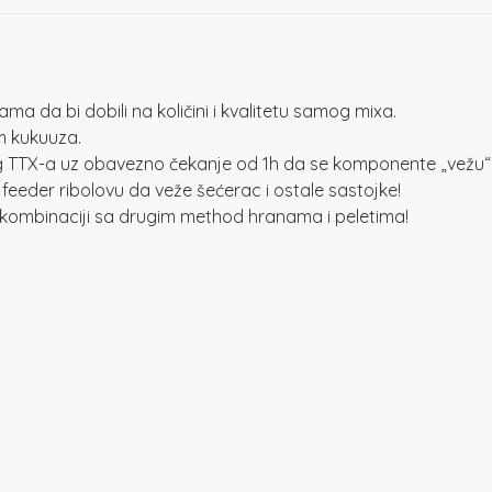
da bi dobili na količini i kvalitetu samog mixa.
m kukuuza.
g TTX-a uz obavezno čekanje od 1h da se komponente „vežu“
eder ribolovu da veže šećerac i ostale sastojke!
u kombinaciji sa drugim method hranama i peletima!