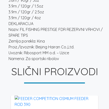
3.6m / 90gr / 3oz
3.9m / 120gr / 1.5oz
3.9m / 120gr / 2.5oz
3.9m / 120gr / 4oz
DEKLARACIJA
Naziv: FIL FISHING PRESTIGE FDR REZERVNI VRHOVI /
SPARE TIPS
Zemlja porekla: Kina
Proiz./Izvoznik: Beijing Hairan Co.,Ltd.
Uvoznik: Ribosport MM o.d. – Uzice
Namena: Za sportski ribolov
SLIČNI PROIZVODI