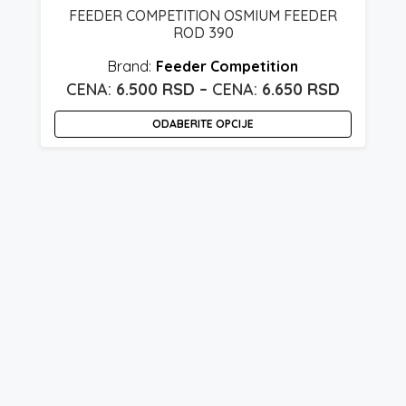
FEEDER COMPETITION OSMIUM FEEDER
ROD 390
Feeder Competition
Raspon
6.500
RSD
–
6.650
RSD
cena:
O
ODABERITE OPCIJE
od
p
Ovaj
6.500 rs
i
proizvod
v
do
ima
v
6.650 rs
više
O
varijanti.
m
Opcije
bi
mogu
i
biti
n
izabrane
s
na
p
stranici
proizvoda.