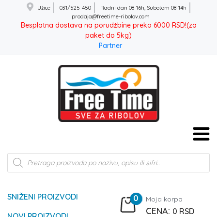
Užice
031/525-450
Radni dan 08-16h, Subotom 08-14h
prodaja@freetime-ribolov.com
Besplatna dostava na porudžbine preko 6000 RSD!(za
paket do 5kg)
Partner
Products
search
SNIŽENI PROIZVODI
0
Moja korpa
0
RSD
NOVI PROIZVODI