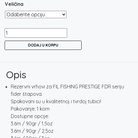
Veličina
FIL
FISHING
DODAJ U KORPU
PRESTIGE
FDR
REZERVNI
VRHOVI
Opis
/
SPARE
Rezervni vrhovi za FIL FISHING PRESTIGE FDR seriju
TIPS
fider štapova.
količina
Spakovani su u kvalitetnoj i tvrdoj tubici!
Pakovanje: 1 kom
Dostupne opcije:
3.6m / 90gr / 1.5oz
3.6m / 90gr / 2.5oz