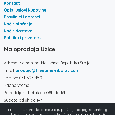
Kontakt
Opšti uslovi kupovine
Pravilnici i obrasci
Način plaćanja
Način dostave
Politika i privatnost
Maloprodaja Užice
Adresa: Nemanjina 14a, Užice, Republika Srbija
Email:
prodaja@freetime-ribolov.com
Telefon: 031-525-450
Radno vreme:
Ponedeljak - Petak od 08h do 16h
Subota od 8h do 14h
Društvene mreže
Free Time koristi kolačiće u cilju pružanja boljeg korisničkog
iskustva. Ukoliko nastavite sa korišćenjem sajta saglasni ste