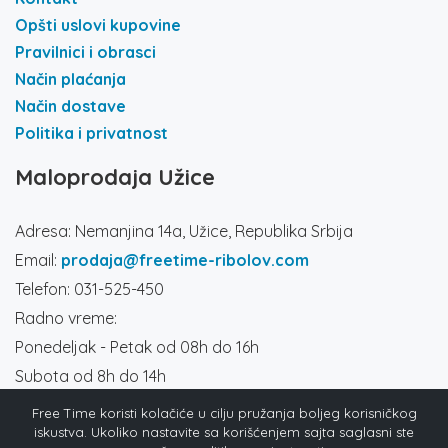
Opšti uslovi kupovine
Pravilnici i obrasci
Način plaćanja
Način dostave
Politika i privatnost
Maloprodaja Užice
Adresa: Nemanjina 14a, Užice, Republika Srbija
Email:
prodaja@freetime-ribolov.com
Telefon: 031-525-450
Radno vreme:
Ponedeljak - Petak od 08h do 16h
Subota od 8h do 14h
Društvene mreže
Free Time koristi kolačiće u cilju pružanja boljeg korisničkog
iskustva. Ukoliko nastavite sa korišćenjem sajta saglasni ste