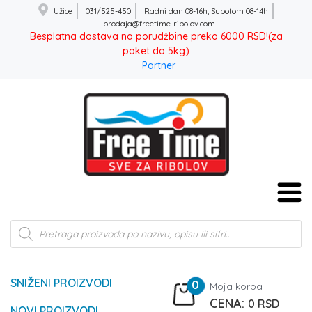
Užice
031/525-450
Radni dan 08-16h, Subotom 08-14h
prodaja@freetime-ribolov.com
Besplatna dostava na porudžbine preko 6000 RSD!(za
paket do 5kg)
Partner
Products
search
SNIŽENI PROIZVODI
0
Moja korpa
0
RSD
NOVI PROIZVODI