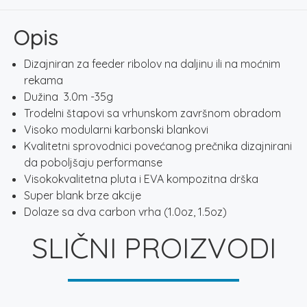
3.00M
35G
Opis
količina
Dizajniran za feeder ribolov na daljinu ili na moćnim
rekama
Dužina 3.0m -35g
Trodelni štapovi sa vrhunskom završnom obradom
Visoko modularni karbonski blankovi
Kvalitetni sprovodnici povećanog prečnika dizajnirani
da poboljšaju performanse
Visokokvalitetna pluta i EVA kompozitna drška
Super blank brze akcije
Dolaze sa dva carbon vrha (1.0oz, 1.5oz)
SLIČNI PROIZVODI