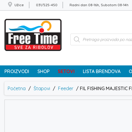
Užice
031/525-450
Radni dan 08-16h, Subotom 08-14h
Products
search
PROIZVODI
SHOP
SETOVI
LISTA BRENDOVA
O
Početna
/
Štapovi
/
Feeder
/ FIL FISHING MAJESTIC F