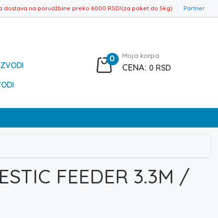
a dostava na porudžbine preko 6000 RSD!(za paket do 5kg)
Partner
Moja korpa
0
IZVODI
0
RSD
VODI
ESTIC FEEDER 3.3M /