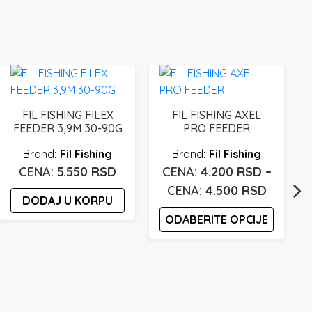
FIL FISHING FILEX
FIL FISHING AXEL
FEEDER 3,9M 30-90G
PRO FEEDER
Fil Fishing
Fil Fishing
5.550
RSD
4.200
RSD
–
Raspon
4.500
RSD
DODAJ U KORPU
cena:
ODABERITE OPCIJE
od
4.200 r
Ovaj
proizvod
do
ima
4.500 r
više