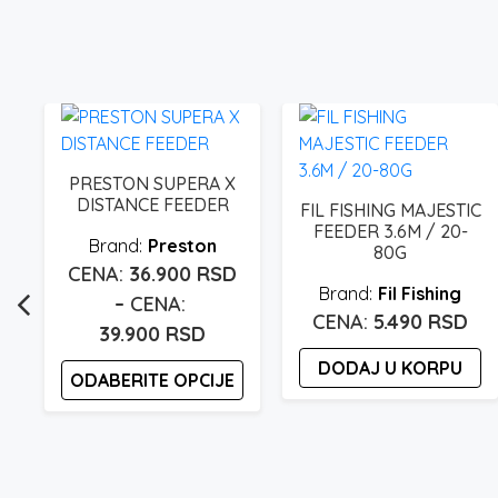
PRESTON SUPERA X
DISTANCE FEEDER
FIL FISHING MAJESTIC
FEEDER 3.6M / 20-
Preston
80G
36.900
RSD
Fil Fishing
–
5.490
RSD
Raspon
39.900
RSD
cena:
DODAJ U KORPU
ODABERITE OPCIJE
od
36.900 rsd
Ovaj
proizvod
do
ima
39.900 rsd