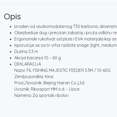
Opis
Izrađen od visokomodularnog T30 karbona, dinamičn
Obezbeđuje dug i precizan zabačaj i pruža odličnu r
Ergonomski rukohvat od plute i EVA materijala koji se 
Isporučuje se sa tri vrha različite snage (light, medium
Dužina 3.3 m
Akcija bacanja 10 – 60 g
DEKLARACIJA
Naziv: FIL FISHING MAJESTIC FEEDER 3.3M / 10-60G
Zemlja porekla: Kina
Proiz./Izvoznik: Beijing Hairan Co.,Ltd.
Uvoznik: Ribosport MM o.d. – Uzice
Namena: Za sportski ribolov