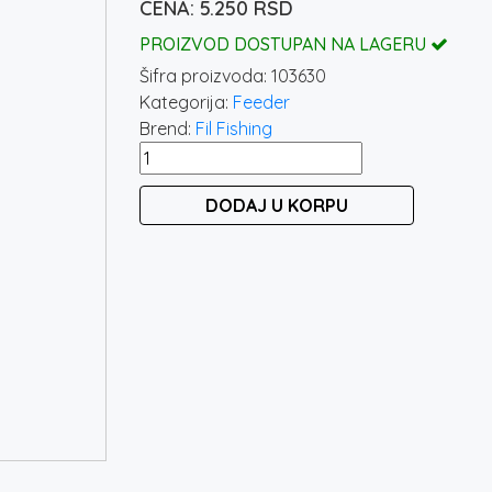
5.250
RSD
PROIZVOD DOSTUPAN NA LAGERU
Šifra proizvoda:
103630
Kategorija:
Feeder
Brend:
Fil Fishing
FIL
FISHING
DODAJ U KORPU
MAJESTIC
FEEDER
3.3M
/
10-
60G
količina