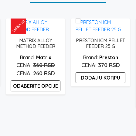
SNIŽENJE!
MATRIX ALLOY
PRESTON ICM PELLET
METHOD FEEDER
FEEDER 25 G
Matrix
Preston
Originalna
360
RSD
370
RSD
cena
Trenutna
260
RSD
DODAJ U KORPU
je
cena
ODABERITE OPCIJE
bila:
je:
360 rsd.
260 rsd.
Ovaj
proizvod
ima
više
varijanti.
Opcije