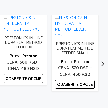
PRESTON ICS IN-LINE
DURA FLAT METHOD
PRESTON ICS IN-LINE
FEEDER XL
DURA FLAT METHOD
FEEDER SMALL
Preston
380
RSD
–
Preston
370
RSD
–
Raspon
480
RSD
Raspon
450
RSD
cena:
ODABERITE OPCIJE
cena:
od
ODABERITE OPCIJE
od
380 rsd
Ovaj
370 rsd
proizvod
Ovaj
do
ima
proizvod
do
480 rsd
više
ima
450 rsd