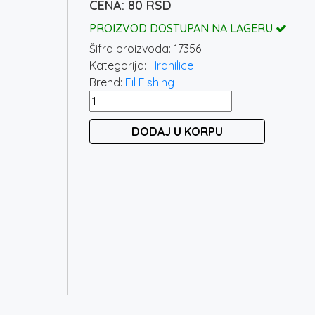
80
RSD
PROIZVOD DOSTUPAN NA LAGERU
Šifra proizvoda:
17356
Kategorija:
Hranilice
Brend:
Fil Fishing
FILEX
QUICK
DODAJ U KORPU
CHANGE
METHOD
FEEDER
MOULD
PLASTIC
količina