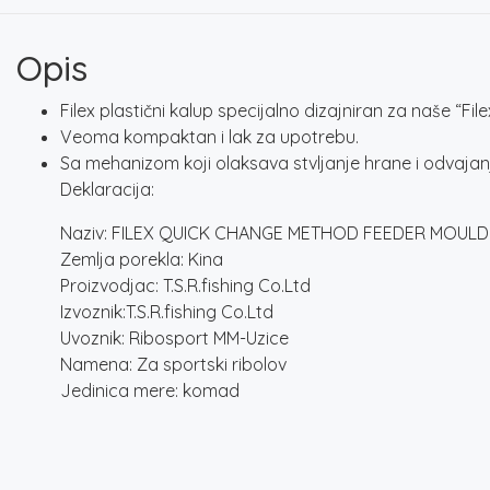
Opis
Filex plastični kalup specijalno dizajniran za naše “F
Veoma kompaktan i lak za upotrebu.
Sa mehanizom koji olaksava stvljanje hrane i odvajanj
Deklaracija:
Naziv: FILEX QUICK CHANGE METHOD FEEDER MOULD
Zemlja porekla: Kina
Proizvodjac: T.S.R.fishing Co.Ltd
Izvoznik:T.S.R.fishing Co.Ltd
Uvoznik: Ribosport MM-Uzice
Namena: Za sportski ribolov
Jedinica mere: komad