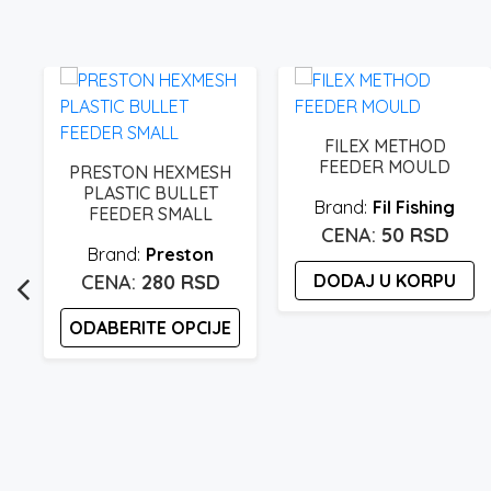
FILEX METHOD
FEEDER MOULD
PRESTON HEXMESH
PLASTIC BULLET
Fil Fishing
FEEDER SMALL
50
RSD
Preston
D
280
RSD
DODAJ U KORPU
ODABERITE OPCIJE
Ovaj
proizvod
ima
više
varijanti.