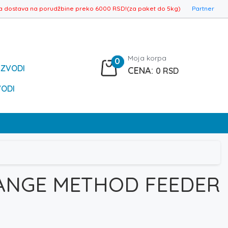
a dostava na porudžbine preko 6000 RSD!(za paket do 5kg)
Partner
Moja korpa
0
IZVODI
0
RSD
VODI
HANGE METHOD FEEDER