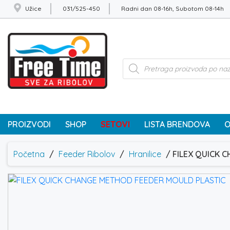
Užice
031/525-450
Radni dan 08-16h, Subotom 08-14h
Products
search
PROIZVODI
SHOP
SETOVI
LISTA BRENDOVA
O
Početna
/
Feeder Ribolov
/
Hranilice
/ FILEX QUICK 