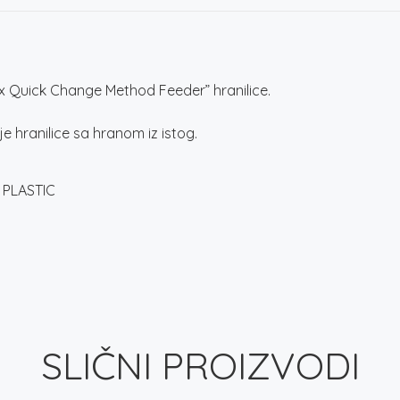
ilex Quick Change Method Feeder” hranilice.
e hranilice sa hranom iz istog.
 PLASTIC
SLIČNI PROIZVODI