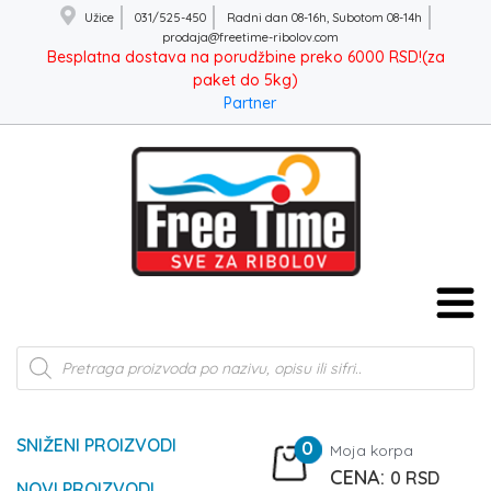
Užice
031/525-450
Radni dan 08-16h, Subotom 08-14h
prodaja@freetime-ribolov.com
Besplatna dostava na porudžbine preko 6000 RSD!(za
paket do 5kg)
Partner
Products
search
SNIŽENI PROIZVODI
0
Moja korpa
0
RSD
NOVI PROIZVODI