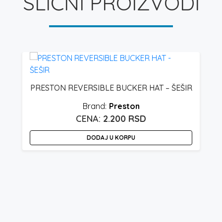
SLIČNI PROIZVODI
PRESTON REVERSIBLE BUCKER HAT – ŠEŠIR
Preston
2.200
RSD
DODAJ U KORPU
O
p
i
v
v
O
m