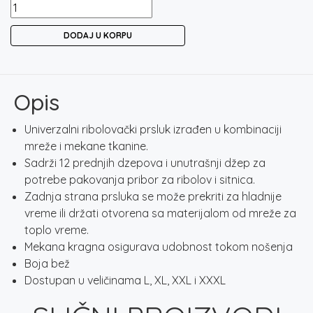
FILEX
RIBOLOVAČKI
DODAJ U KORPU
PRSLUK
BEŽ
količina
Opis
Univerzalni ribolovački prsluk izrađen u kombinaciji
mreže ​​i mekane tkanine.
Sadrži 12 prednjih dzepova i unutrašnji džep za
potrebe pakovanja pribor za ribolov i sitnica.
Zadnja strana prsluka se može prekriti za hladnije
vreme ili držati otvorena sa materijalom od mreže za
toplo vreme.
Mekana kragna osigurava udobnost tokom nošenja
Boja bež
Dostupan u veličinama L, XL, XXL i XXXL