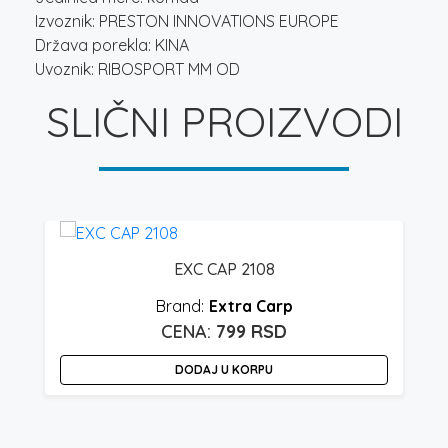
Izvoznik: PRESTON INNOVATIONS EUROPE
Država porekla: KINA
Uvoznik: RIBOSPORT MM OD
SLIČNI PROIZVODI
EXC CAP 2108
Extra Carp
799
RSD
DODAJ U KORPU
O
p