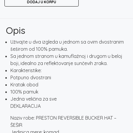
DODAJ U KORPU
BUCKER
HAT
-
ŠEŠIR
Opis
količina
Uživajte u dva izgleda u jednom sa ovim dvostranim
šeširom od 100% pamuka.
Sa jednom stranom u kamuflažnoj i drugom u beloj
boji, idealno za reflektovanje sunčevih zraka.
Karakteristike:
Potpuno dvostrani
Kratak obod
100% pamuk
Jedna veličina za sve
DEKLARACIJA
Naziv robe: PRESTON REVERSIBLE BUCKER HAT –
ŠEŠIR
Jedinica mere: komad