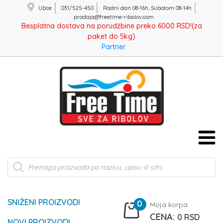
Užice
031/525-450
Radni dan 08-16h, Subotom 08-14h
prodaja@freetime-ribolov.com
Besplatna dostava na porudžbine preko 6000 RSD!(za
paket do 5kg)
Partner
Products
search
SNIŽENI PROIZVODI
0
Moja korpa
0
RSD
NOVI PROIZVODI