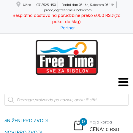
Užice
031/525-450
Radni dan 08-16h, Subotom 08-14h
prodaja@freetime-ribolov.com
Besplatna dostava na porudžbine preko 6000 RSD!(za
paket do 5kg)
Partner
Products
search
SNIŽENI PROIZVODI
0
Moja korpa
0
RSD
NOVI PROIZVODI