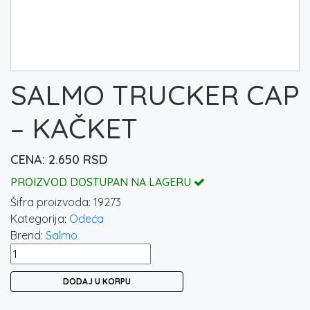
SALMO TRUCKER CAP
– KAČKET
2.650
RSD
PROIZVOD DOSTUPAN NA LAGERU
Šifra proizvoda:
19273
Kategorija:
Odeća
Brend:
Salmo
SALMO
TRUCKER
DODAJ U KORPU
CAP
-