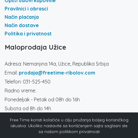
Opšti uslovi kupovine
Pravilnici i obrasci
Način plaćanja
Način dostave
Politika i privatnost
Maloprodaja Užice
Adresa: Nemanjina 14a, Užice, Republika Srbija
Email:
prodaja@freetime-ribolov.com
Telefon: 031-525-450
Radno vreme:
Ponedeljak - Petak od 08h do 16h
Subota od 8h do 14h
Društvene mreže
Free Time koristi kolačiće u cilju pružanja boljeg korisničkog
iskustva. Ukoliko nastavite sa korišćenjem sajta saglasni ste
sa našom politikom privatnosti