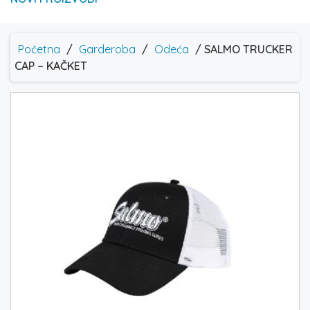
Početna
/
Garderoba
/
Odeća
/ SALMO TRUCKER
CAP – KAČKET