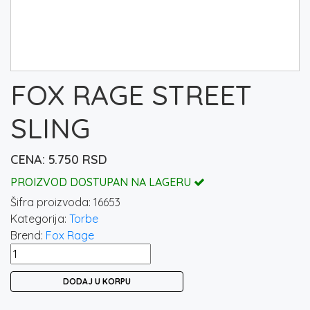
FOX RAGE STREET
SLING
5.750
RSD
PROIZVOD DOSTUPAN NA LAGERU
Šifra proizvoda:
16653
Kategorija:
Torbe
Brend:
Fox Rage
FOX
RAGE
DODAJ U KORPU
STREET
SLING