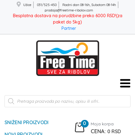
Užice
031/525-450
Radni dan 08-16h, Subotom 08-14h
prodaja@freetime-ribolov.com
Besplatna dostava na porudžbine preko 6000 RSD!(za
paket do 5kg)
Partner
Products
search
SNIŽENI PROIZVODI
0
Moja korpa
0
RSD
NOVI PROIZVODI