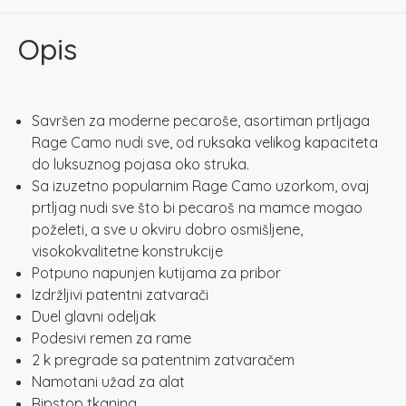
količina
Opis
Savršen za moderne pecaroše, asortiman prtljaga
Rage Camo nudi sve, od ruksaka velikog kapaciteta
do luksuznog pojasa oko struka.
Sa izuzetno popularnim Rage Camo uzorkom, ovaj
prtljag nudi sve što bi pecaroš na mamce mogao
poželeti, a sve u okviru dobro osmišljene,
visokokvalitetne konstrukcije
Potpuno napunjen kutijama za pribor
Izdržljivi patentni zatvarači
Duel glavni odeljak
Podesivi remen za rame
2 k pregrade sa patentnim zatvaračem
Namotani užad za alat
Ripstop tkanina