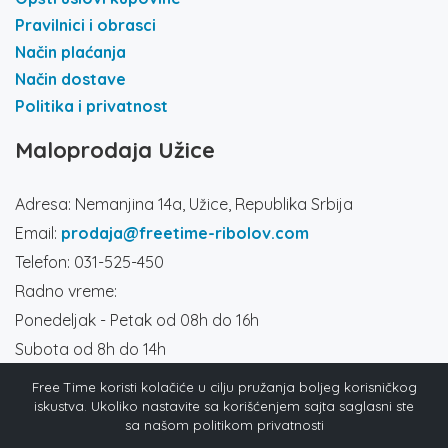
Pravilnici i obrasci
Način plaćanja
Način dostave
Politika i privatnost
Maloprodaja Užice
Adresa: Nemanjina 14a, Užice, Republika Srbija
Email:
prodaja@freetime-ribolov.com
Telefon: 031-525-450
Radno vreme:
Ponedeljak - Petak od 08h do 16h
Subota od 8h do 14h
Društvene mreže
Free Time koristi kolačiće u cilju pružanja boljeg korisničkog
iskustva. Ukoliko nastavite sa korišćenjem sajta saglasni ste
sa našom politikom privatnosti