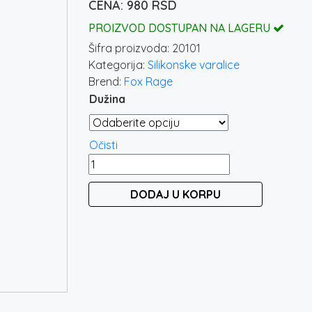
980
RSD
PROIZVOD DOSTUPAN NA LAGERU
Šifra proizvoda:
20101
Kategorija:
Silikonske varalice
Brend:
Fox Rage
Dužina
Očisti
FOX
RAGE
DODAJ U KORPU
ULTRA
UV
ZANDER
PRO
SHAD
LOADED
LURE
PACKS