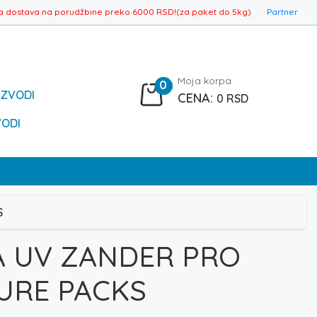
a dostava na porudžbine preko 6000 RSD!(za paket do 5kg)
Partner
Moja korpa
0
IZVODI
0
RSD
VODI
S
A UV ZANDER PRO
URE PACKS