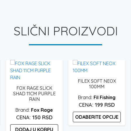
SLIČNI PROIZVODI
FILEX SOFT NEOX
100MM
FOX RAGE SLICK
SHAD 11CM PURPLE
Fil Fishing
RAIN
199
RSD
Fox Rage
150
RSD
ODABERITE OPCIJE
Ovaj
DODAJ U KORPU