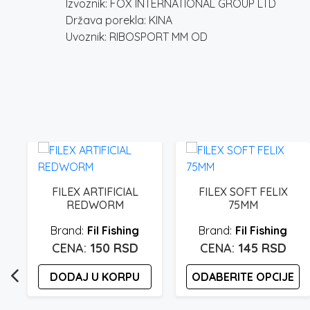
Izvoznik: FOX INTERNATIONAL GROUP LTD
Država porekla: KINA
Uvoznik: RIBOSPORT MM OD
FILEX ARTIFICIAL
FILEX SOFT FELIX
REDWORM
75MM
Fil Fishing
Fil Fishing
150
RSD
145
RSD
DODAJ U KORPU
ODABERITE OPCIJE
Ovaj