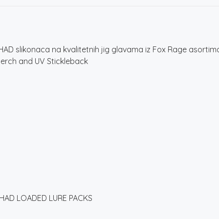
količina
 slikonaca na kvalitetnih jig glavama iz Fox Rage asortim
 Perch and UV Stickleback
SHAD LOADED LURE PACKS