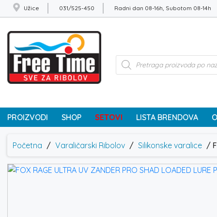
Užice
031/525-450
Radni dan 08-16h, Subotom 08-14h
Products
search
PROIZVODI
SHOP
SETOVI
LISTA BRENDOVA
O
Početna
/
Varaličarski Ribolov
/
Silikonske varalice
/ 