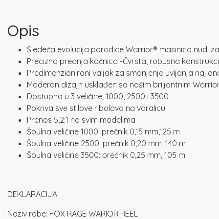
Opis
Sledeća evolucija porodice Warrior® masinica nudi za
Precizna prednja kočnica -Čvrsta, robusna konstrukci
Predimenzionirani valjak za smanjenje uvijanja najlon
Moderan dizajn usklađen sa našim briljantnim Warri
Dostupna u 3 veličine; 1000, 2500 i 3500
Pokriva sve stilove ribolova na varalicu.
Prenos 5,2:1 na svim modelima
Špulna veličine 1000: prečnik 0,15 mm,125 m
Špulna veličine 2500: prečnik 0,20 mm, 140 m
Špulna veličine 3500: prečnik 0,25 mm, 105 m
DEKLARACIJA
Naziv robe: FOX RAGE WARIOR REEL