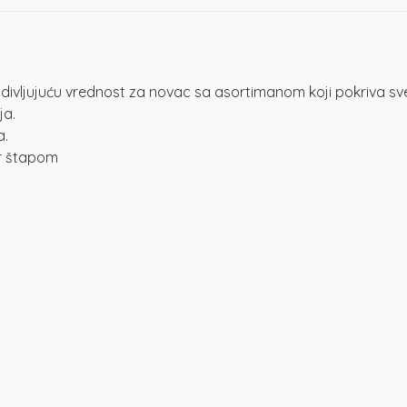
divljujuću vrednost za novac sa asortimanom koji pokriva sv
ja.
a.
or štapom