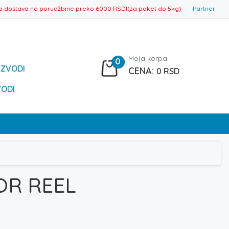
a dostava na porudžbine preko 6000 RSD!(za paket do 5kg)
Partner
Moja korpa
0
IZVODI
0
RSD
VODI
OR REEL
aspon
na: