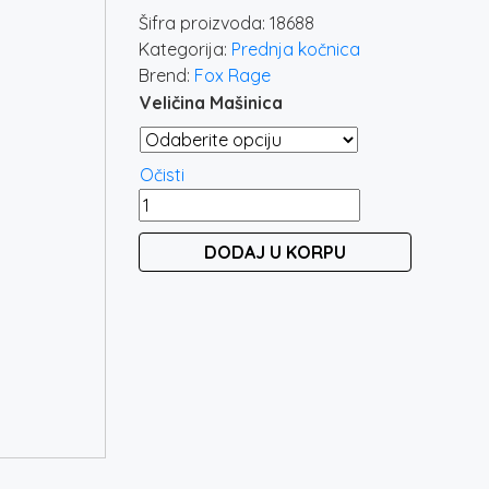
o
Šifra proizvoda:
18688
4.
Kategorija:
Prednja kočnica
d
Brend:
Fox Rage
5.
Veličina Mašinica
Očisti
FOX
RAGE
DODAJ U KORPU
WARIOR
REEL
količina