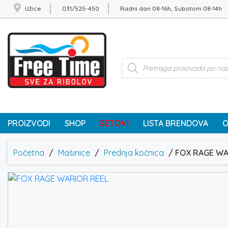
Užice
031/525-450
Radni dan 08-16h, Subotom 08-14h
Products
search
PROIZVODI
SHOP
SETOVI
LISTA BRENDOVA
O
Početna
/
Mašinice
/
Prednja kočnica
/ FOX RAGE WA