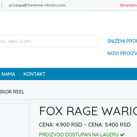
prodaja@freetime-ribolov.com
Besplatn
SNIŽENI PRO
NOVI PROIZ
 NAMA
KONTAKT
RIOR REEL
FOX RAGE WARI
R
4.900
RSD
–
5.400
RSD
ce
PROIZVOD DOSTUPAN NA LAGERU