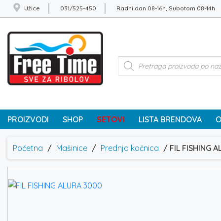
Užice
031/525-450
Radni dan 08-16h, Subotom 08-14h
Products
search
PROIZVODI
SHOP
SETOVI
LISTA BRENDOVA
O
Početna
/
Mašinice
/
Prednja kočnica
/ FIL FISHING 