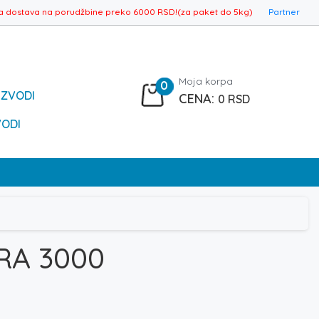
a dostava na porudžbine preko 6000 RSD!(za paket do 5kg)
Partner
Moja korpa
0
IZVODI
0
RSD
VODI
RA 3000