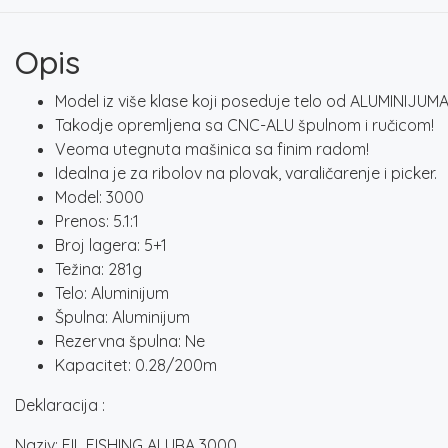
Opis
Model iz više klase koji poseduje telo od ALUMINIJUM
Takodje opremljena sa CNC-ALU špulnom i ručicom!
Veoma utegnuta mašinica sa finim radom!
Idealna je za ribolov na plovak, varaličarenje i picker.
Model: 3000
Prenos: 5.1:1
Broj lagera: 5+1
Težina: 281g
Telo: Aluminijum
Špulna: Aluminijum
Rezervna špulna: Ne
Kapacitet: 0.28/200m
Deklaracija :
Naziv: FIL FISHING ALURA 3000