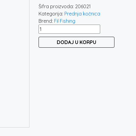
Šifra proizvoda:
206021
Kategorija:
Prednja kočnica
Brend:
Fil Fishing
FIL
FISHING
DODAJ U KORPU
ALURA
3000
količina