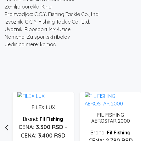
Zemlja porekla: Kina
Proizvodjac: C.C.Y. Fishing Tackle Co., Ltd.
Izvoznik: C.C.Y. Fishing Tackle Co., Ltd.
Uvoznik: Ribosport MM-Uzice
Namena: Za sportski ribolov
Jedinica mere: komad
FILEX LUX
FIL FISHING
Fil Fishing
AEROSTAR 2000
3.300
RSD
–
Fil Fishing
Raspon
3.400
RSD
2.780
RSD