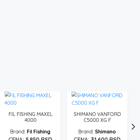
FIL FISHING MAXEL
SHIMANO VANFORD
4000
C5000 XG F
Fil Fishing
Shimano
on
5.850
RSD
31.600
RSD