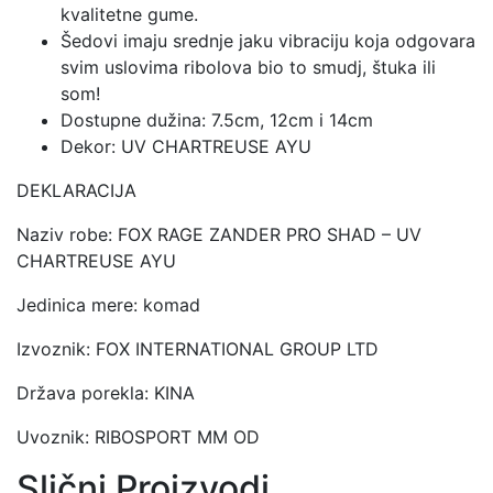
količina
kvalitetne gume.
Šedovi imaju srednje jaku vibraciju koja odgovara
svim uslovima ribolova bio to smudj, štuka ili
som!
Dostupne dužina: 7.5cm, 12cm i 14cm
Dekor: UV CHARTREUSE AYU
DEKLARACIJA
Naziv robe: FOX RAGE ZANDER PRO SHAD – UV
CHARTREUSE AYU
Jedinica mere: komad
Izvoznik: FOX INTERNATIONAL GROUP LTD
Država porekla: KINA
Uvoznik: RIBOSPORT MM OD
Slični Proizvodi