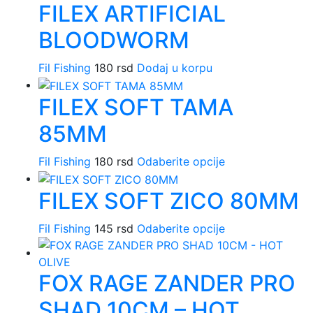
FILEX ARTIFICIAL
BLOODWORM
Fil Fishing
180
rsd
Dodaj u korpu
FILEX SOFT TAMA
85MM
Fil Fishing
180
rsd
Odaberite opcije
Ovaj
proizvod
FILEX SOFT ZICO 80MM
ima
više
Fil Fishing
145
rsd
Odaberite opcije
Ovaj
varijanti.
proizvod
Opcije
ima
mogu
FOX RAGE ZANDER PRO
više
biti
varijanti.
izabrane
SHAD 10CM – HOT
Opcije
na