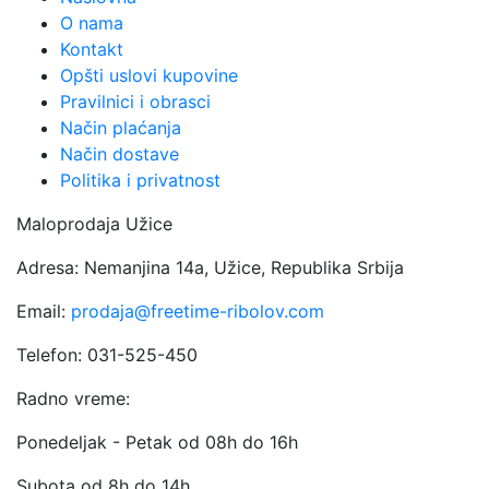
O nama
Kontakt
Opšti uslovi kupovine
Pravilnici i obrasci
Način plaćanja
Način dostave
Politika i privatnost
Maloprodaja Užice
Adresa: Nemanjina 14a, Užice, Republika Srbija
Email:
prodaja@freetime-ribolov.com
Telefon: 031-525-450
Radno vreme:
Ponedeljak - Petak od 08h do 16h
Subota od 8h do 14h