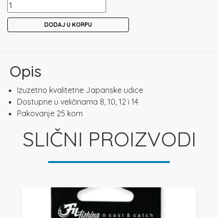
GAMAKATSU
LS-
DODAJ U KORPU
1090N
količina
Opis
Izuzetno kvalitetne Japanske udice
Dostupne u veličinama 8, 10, 12 i 14
Pakovanje 25 kom
SLIČNI PROIZVODI