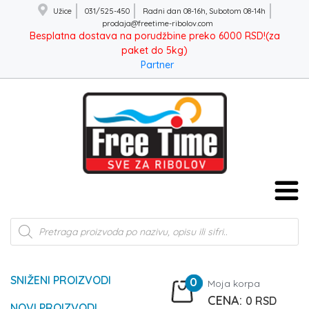
Užice
031/525-450
Radni dan 08-16h, Subotom 08-14h
prodaja@freetime-ribolov.com
Besplatna dostava na porudžbine preko 6000 RSD!(za
paket do 5kg)
Partner
Products
search
SNIŽENI PROIZVODI
0
Moja korpa
0
RSD
NOVI PROIZVODI