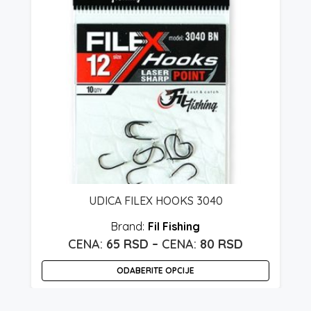
UDICA FILEX HOOKS 3040
Fil Fishing
spon
Raspon
65
RSD
–
80
RSD
a:
cena:
ODABERITE OPCIJE
od
Ovaj
O
rsd
65 rsd